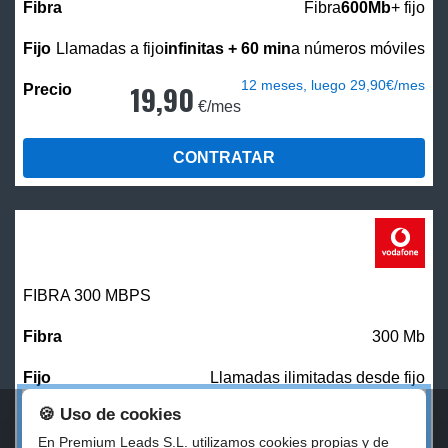
Fibra
600Mb
+ fijo
Llamadas a fijo
infinitas + 60 min
a números móviles
12 meses, luego 29,90€/mes
19,90
€/mes
CONTRATAR
FIBRA 300 MBPS
300 Mb
Llamadas ilimitadas desde fijo
🍪 Uso de cookies
27,00
€/mes
En Premium Leads S.L. utilizamos cookies propias y de