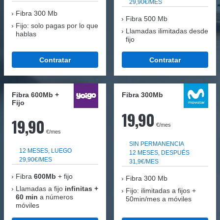
29,90€/MES
Fibra
300 Mb
Fibra 500 Mb
Fijo: solo pagas por lo que
Llamadas ilimitadas desde
hablas
fijo
Contratar
Contratar
Fibra 600Mb +
Fibra 300Mb
Fijo
19,90
19,90
€/mes
€/mes
SIN PERMANENCIA
12 MESES, LUEGO
12 MESES, DESPUÉS
29,90€/MES
31,9€/MES
Fibra
600Mb
+ fijo
Fibra
300 Mb
Llamadas a fijo
infinitas +
Fijo: ilimitadas a fijos +
60 min
a números
50min/mes a móviles
móviles