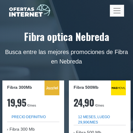
Fibra optica Nebreda
Busca entre las mejores promociones de Fibra
en Nebreda
Fibra 300Mb
Fibra
500Mb
19,95
24,90
€/mes
€/mes
PRECIO DEFINITIVO
12 MESES, LUEGO
29,90€/MES
Fibra
300 Mb
Fibra 500 Mb