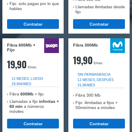
Fijo: solo pagas por lo que
Llamadas ilimitadas desde
hablas
fijo
Contratar
Contratar
Fibra 600Mb +
Fibra 300Mb
Fijo
19,90
19,90
€/mes
€/mes
SIN PERMANENCIA
12 MESES, LUEGO
12 MESES, DESPUÉS
29,90€/MES
31,9€/MES
Fibra
600Mb
+ fijo
Fibra
300 Mb
Llamadas a fijo
infinitas +
Fijo: ilimitadas a fijos +
60 min
a números
50min/mes a móviles
móviles
Contratar
Contratar