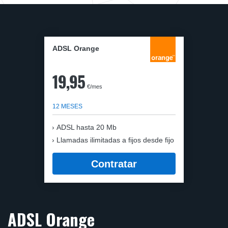
ADSL Orange
19,95
€/mes
12 MESES
ADSL hasta 20 Mb
Llamadas ilimitadas a fijos desde fijo
Contratar
ADSL Orange