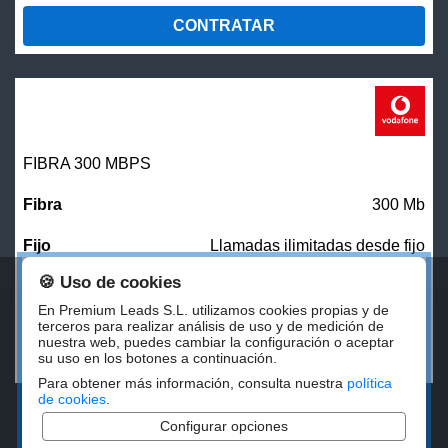
CONTRATAR
FIBRA 300 MBPS
300 Mb
Llamadas ilimitadas desde fijo
🍪 Uso de cookies
27,00
€/mes
En Premium Leads S.L. utilizamos cookies propias y de
terceros para realizar análisis de uso y de medición de
nuestra web, puedes cambiar la configuración o aceptar
CONTRATAR
su uso en los botones a continuación.
Para obtener más información, consulta nuestra
política
de cookies
.
Configurar opciones