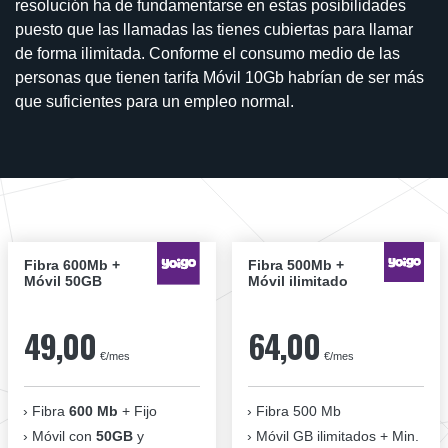
resolución ha de fundamentarse en estas posibilidades
puesto que las llamadas las tienes cubiertas para llamar
de forma ilimitada. Conforme el consumo medio de las
personas que tienen tarifa Móvil 10Gb habrían de ser más
que suficientes para un empleo normal.
Fibra 600Mb +
Fibra 500Mb +
Móvil 50GB
Móvil ilimitado
49,00
64,00
€/mes
€/mes
Fibra
600 Mb
+ Fijo
Fibra 500 Mb
Móvil con
50GB
y
Móvil GB ilimitados + Min.