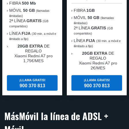
FIBRA
500 Mb
MÓVIL
50 GB
FIBRA
1GB
(llamadas
ilimitadas)
MÓVIL
50 GB
(llamadas
2ª LÍNEA
GRATIS
(GB
ilimitadas)
compartidos)
2ª LÍNEA
GRATIS
(GB
LÍNEA
FIJA
compartidos)
(30 min. a móvil e
ilimitado a fijo)
LÍNEA
FIJA
(30 min. a móvil e
20GB EXTRA
DE
ilimitado a fijo)
REGALO
20GB EXTRA
DE
Xiaomi Redmi A7 pro
REGALO
1,75€/MES
Xiaomi Redmi A7 pro
2€/MES
¡LLAMA GRATIS!
¡LLAMA GRATIS!
900 370 813
900 370 813
MásMóvil la línea de ADSL +