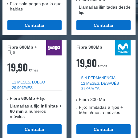
Fijo: solo pagas por lo que
Llamadas ilimitadas desde
hablas
fijo
Contratar
Contratar
Fibra 600Mb +
Fibra 300Mb
Fijo
19,90
19,90
€/mes
€/mes
SIN PERMANENCIA
12 MESES, LUEGO
12 MESES, DESPUÉS
29,90€/MES
31,9€/MES
Fibra
600Mb
+ fijo
Fibra
300 Mb
Llamadas a fijo
infinitas +
Fijo: ilimitadas a fijos +
60 min
a números
50min/mes a móviles
móviles
Contratar
Contratar