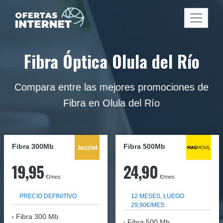
Fibra Óptica Olula del Río
Compara entre las mejores promociones de
Fibra en Olula del Río
Fibra 300Mb
Fibra
500Mb
19,95
24,90
€/mes
€/mes
PRECIO DEFINITIVO
12 MESES, LUEGO
29,90€/MES
Fibra
300 Mb
Fibra 500 Mb