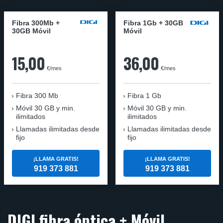
Fibra 300Mb +
Fibra 1Gb + 30GB
30GB Móvil
Móvil
15,00
36,00
€/mes
€/mes
Fibra
300 Mb
Fibra
1 Gb
Móvil
30 GB y min.
Móvil
30 GB y min.
ilimitados
ilimitados
Llamadas ilimitadas desde
Llamadas ilimitadas desde
fijo
fijo
¡LLAMA GRATIS!
¡LLAMA GRATIS!
919 373 881
919 373 881
DIGI fibra óptica + Móvil