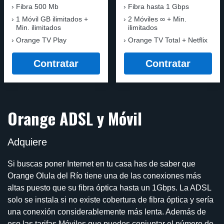
Fibra 500 Mb
Fibra
hasta 1 Gbps
1 Móvil GB ilimitados +
2 Móviles ∞ + Min.
Min. ilimitados
ilimitados
Orange TV Play
Orange TV Total + Netflix
Contratar
Contratar
Orange ADSL y Móvil
Adquiere
Si buscas poner Internet en tu casa has de saber que
Orange Olula del Río tiene una de las conexiones más
altas puesto que su fibra óptica hasta un 1Gbps. La ADSL
solo se instala si no existe cobertura de fibra óptica y sería
una conexión considerablemente más lenta. Además de
eso las tarifas Móviles que puedes conjuntar el número de