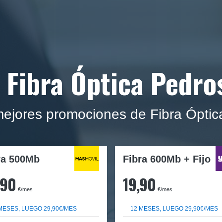
 Fibra Óptica Pedr
mejores promociones de Fibra Ópti
ra
500Mb
Fibra 600Mb + Fijo
,90
19,90
€/mes
€/mes
MESES, LUEGO 29,90€/MES
12 MESES, LUEGO 29,90€/MES