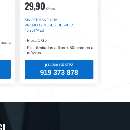
29,90
€/mes
SIN PERMANENCIA
PROMO 12 MESES, DESPUÉS
45,90€/MES
Fibra
1 Gb
n/mes a
Fijo: ilimitadas a fijos + 50min/mes a
móviles
¡LLAMA GRATIS!
919 373 878
GI