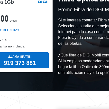
ra 1Gb
Promo Fibra de DIGI M
,00
Si te interesa contratar Fibr
€/mes
Selecciona la tarifa que mejo
O DEFINITIVO
Internet para tu casa con el 
Fibra te ayuda a comparar cl
a
1 Gb
de las ofertas.
a fija no incluida
¿Qué fibra de DIGI Mobil cont
¡LLAMA GRATIS!
Si la empleas moderadamente
919 373 881
hogar la fibra Optica de 300m
una utilización mayor la opci