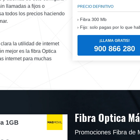
sin llamadas a fijos o
PRECIO DEFINITIVO
sa todos los precios haciendo
Fibra
300 Mb
mar.
Fijo: solo pagas por lo que ha
¡LLAMA GRATIS!
lara la utilidad de internet
900 866 280
n mejor es la fibra Optica
s internet para muchas
Fibra Optica Má
ra 1GB
Promociones Fibra de 