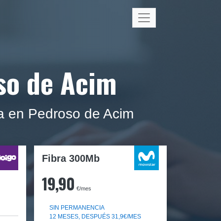
oso de Acim
ca en Pedroso de Acim
Fibra 300Mb
19,90
€/mes
SIN PERMANENCIA
12 MESES, DESPUÉS 31,9€/MES