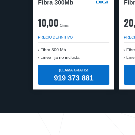
Fibra 300Mb
Fib
10,00
20
€/mes
PRECIO DEFINITIVO
PRECI
Fibra
300 Mb
Fibr
Línea fija no incluida
Líne
¡LLAMA GRATIS!
919 373 881