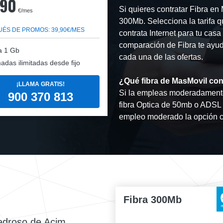
,90
Si quieres contratar Fibra 
€/mes
300Mb. Selecciona la tarifa 
ÉS DE PROMOS: 39,90€/MES
contrata Internet para tu cas
comparación de Fibra te ayuda
a 1 Gb
cada una de las ofertas.
adas ilimitadas desde fijo
¿Qué fibra de MasMovil con
¡LLAMA GRATIS!
Si la empleas moderadamente 
900 370 813
fibra Optica de 50mb o ADSL e
empleo moderado la opción c
Fibra 300Mb
edroso de Acim