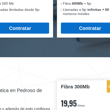
a 500 Mb
Fibra
600Mb
+ fijo
adas ilimitadas desde fijo
Llamadas a fijo
infinitas + 60
números móviles
Contratar
Contratar
Fibra 300Mb
ptica en Pedroso de
19,95
€/mes
b y además de esto configura