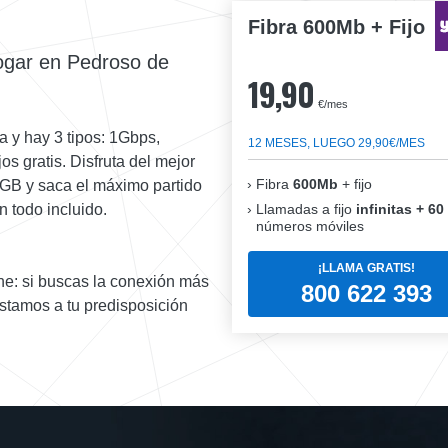
Fibra 600Mb + Fijo
hogar en Pedroso de
19,90
€/mes
a y hay 3 tipos: 1Gbps,
12 MESES, LUEGO 29,90€/MES
s gratis. Disfruta del mejor
Fibra
600Mb
+ fijo
 GB y saca el máximo partido
Llamadas a fijo
infinitas + 60
n todo incluido.
números móviles
¡LLAMA GRATIS!
e: si buscas la conexión más
800 622 393
stamos a tu predisposición