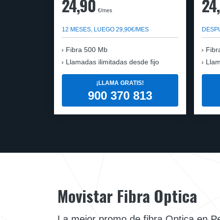
24,90
24
€/mes
12 MESES, LUEGO 29,90€/MES
DESPU
Fibra 500 Mb
Fibr
Llamadas ilimitadas desde fijo
Llam
¡LLAMA GRATIS!
900 370 813
Movistar Fibra Optica
La mejor promo de fibra Optica en P