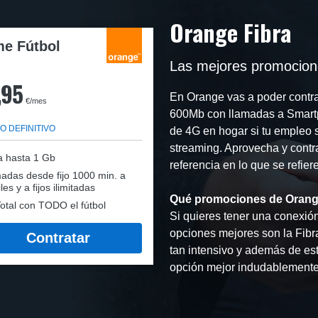
Orange Fibra
e Fútbol
Las mejores promocion
,95
En Orange vas a poder contra
€/mes
600Mb con llamadas a Smartp
O DEFINITIVO
de 4G en hogar si tu empleo s
streaming. Aprovecha y contra
a hasta 1 Gb
referencia en lo que se refier
adas desde fijo 1000 min. a
les y a fijos ilimitadas
Qué promociones de Orang
otal con TODO el fútbol
Si quieres tener una conexión 
opciones mejores son la Fibr
Contratar
tan intensivo y además de esto
opción mejor indudablemente 