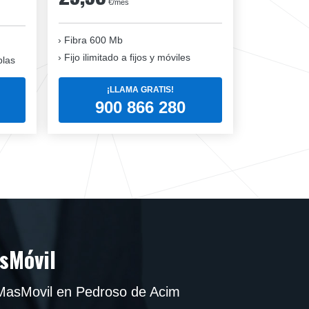
€/mes
Fibra 600 Mb
Fijo ilimitado a fijos y móviles
blas
¡LLAMA GRATIS!
900 866 280
sMóvil
MasMovil en Pedroso de Acim