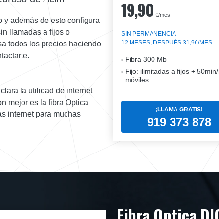
19,90
€/mes
b y además de esto configura
sin llamadas a fijos o
SIN PERMANENCIA
12 MESES, DESPUÉS 31,9€/MES
sa todos los precios haciendo
tactarte.
Fibra
300 Mb
Fijo: ilimitadas a fijos + 50mi
móviles
lara la utilidad de internet
n mejor es la fibra Optica
¡LLAMA GRATIS!
s internet para muchas
919 373 878
Fibra Optica DI