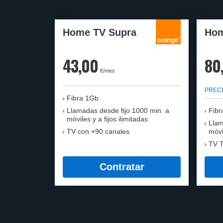
Home TV Supra
Hom
43,00
80
€/mes
PRECI
Fibra 1Gb
Llamadas desde fijo 1000 min. a
Fibr
móviles y a fijos ilimitadas
Llam
TV con +90 canales
móvi
TV T
Contratar