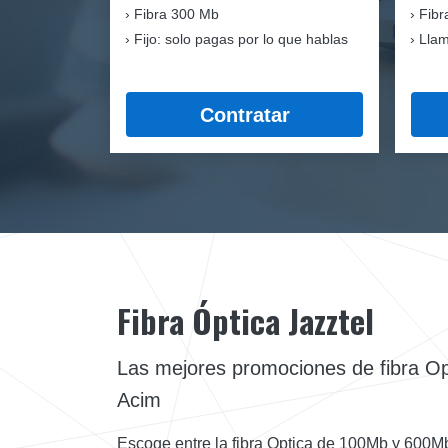
Fibra
300 Mb
Fibr
Fijo: solo pagas por lo que hablas
Llam
Contratar
Fibra Óptica Jazztel
Las mejores promociones de fibra O
Acim
Escoge entre la fibra Optica de 100Mb y 600M