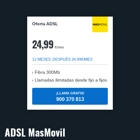
Oferta ADSL
24,99
€/mes
12 MESES, DESPUÉS 34,99€/MES
Fibra 300Mb
Llamadas ilimitadas desde fijo a fijos
¡LLAMA GRATIS!
900 370 813
ADSL MasMovil