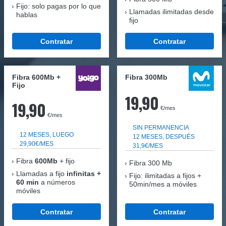
Fijo: solo pagas por lo que
Llamadas ilimitadas desde
hablas
fijo
Contratar
Contratar
Fibra 600Mb +
Fibra 300Mb
Fijo
19,90
19,90
€/mes
€/mes
SIN PERMANENCIA
12 MESES, LUEGO
12 MESES, DESPUÉS
29,90€/MES
31,9€/MES
Fibra
600Mb
+ fijo
Fibra
300 Mb
Llamadas a fijo
infinitas +
Fijo: ilimitadas a fijos +
60 min
a números
50min/mes a móviles
móviles
Contratar
Contratar