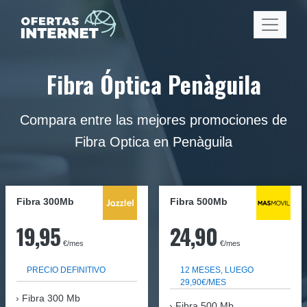
Fibra Óptica Penàguila
Compara entre las mejores promociones de
Fibra Optica en Penàguila
Fibra 300Mb
Fibra
500Mb
19,95
24,90
€/mes
€/mes
PRECIO DEFINITIVO
12 MESES, LUEGO
29,90€/MES
Fibra
300 Mb
Fibra 500 Mb