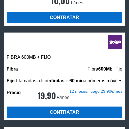
10,00
€/mes
CONTRATAR
FIBRA 600MB + FIJO
Fibra
600Mb
+ fijo
Llamadas a fijo
infinitas + 60 min
a números móviles
12 meses, luego 29,90€/mes
19,90
€/mes
CONTRATAR