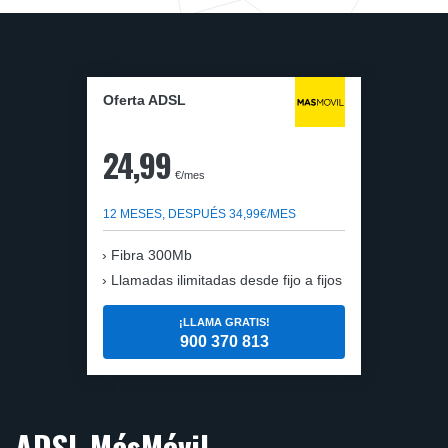
Oferta ADSL
24,99
€/mes
12 MESES, DESPUÉS 34,99€/MES
Fibra 300Mb
Llamadas ilimitadas desde fijo a fijos
¡LLAMA GRATIS!
900 370 813
ADSL MásMóvil