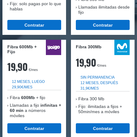
Fijo: solo pagas por lo que
Llamadas ilimitadas desde
hablas
fijo
Contratar
Contratar
Fibra 600Mb +
Fibra 300Mb
Fijo
19,90
19,90
€/mes
€/mes
SIN PERMANENCIA
12 MESES, LUEGO
12 MESES, DESPUÉS
29,90€/MES
31,9€/MES
Fibra
600Mb
+ fijo
Fibra
300 Mb
Llamadas a fijo
infinitas +
Fijo: ilimitadas a fijos +
60 min
a números
50min/mes a móviles
móviles
Contratar
Contratar