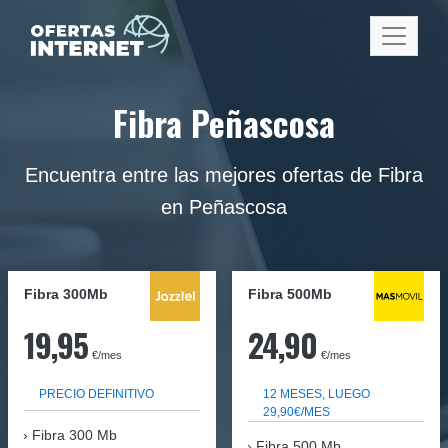
Fibra Peñascosa
Encuentra entre las mejores ofertas de Fibra
en Peñascosa
Fibra 300Mb
Fibra
500Mb
19,95
24,90
€/mes
€/mes
PRECIO DEFINITIVO
12 MESES, LUEGO
29,90€/MES
Fibra
300 Mb
Fibra 500 Mb