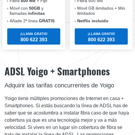
Fibra
600 Mb
+ Fijo
Fibra 500 Mb
Móvil con
50GB
y
Móvil GB ilimitados + Min.
llamadas
infinitas
ilimitados
Añade 2ª línea
GRATIS
Netflix incluido
¡LLAMA GRATIS!
¡LLAMA GRATIS!
800 622 393
800 622 393
ADSL Yoigo + Smartphones
Adquirir las tarifas concurrentes de Yoigo
Yoigo tiene múltiples promociones de Internet en casa +
Smartphones. Si estás buscando la línea de ADSL has de
saber que se acostumbra a instalar fibra caso de que haya
cobertura ya que es una tecnología mejor y va a más
velocidad. Si vives en un lugar sin cobertura de fibra se
trata de instalar la línea de ADSL. Las promociones