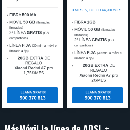
3 MESES, LUEGO 44,90€/MES
FIBRA
500 Mb
MÓVIL
50 GB
FIBRA
1GB
(llamadas
ilimitadas)
MÓVIL
50 GB
(llamadas
2ª LÍNEA
GRATIS
(GB
ilimitadas)
compartidos)
2ª LÍNEA
GRATIS
(GB
LÍNEA
FIJA
compartidos)
(30 min. a móvil e
ilimitado a fijo)
LÍNEA
FIJA
(30 min. a móvil e
20GB EXTRA
DE
ilimitado a fijo)
REGALO
20GB EXTRA
DE
Xiaomi Redmi A7 pro
REGALO
1,75€/MES
Xiaomi Redmi A7 pro
2€/MES
¡LLAMA GRATIS!
¡LLAMA GRATIS!
900 370 813
900 370 813
MásMóvil la línea de ADSL +