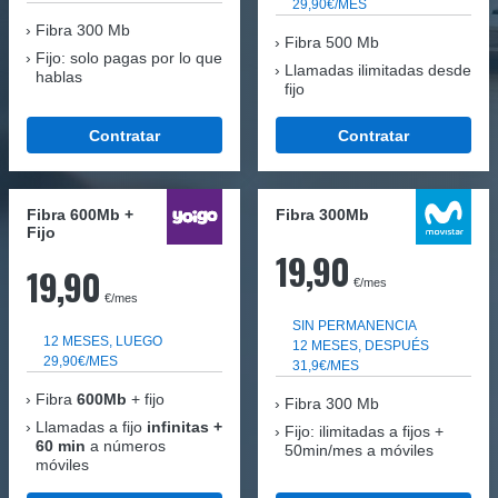
29,90€/MES
Fibra
300 Mb
Fibra 500 Mb
Fijo: solo pagas por lo que
Llamadas ilimitadas desde
hablas
fijo
Contratar
Contratar
Fibra 600Mb +
Fibra 300Mb
Fijo
19,90
19,90
€/mes
€/mes
SIN PERMANENCIA
12 MESES, LUEGO
12 MESES, DESPUÉS
29,90€/MES
31,9€/MES
Fibra
600Mb
+ fijo
Fibra
300 Mb
Llamadas a fijo
infinitas +
Fijo: ilimitadas a fijos +
60 min
a números
50min/mes a móviles
móviles