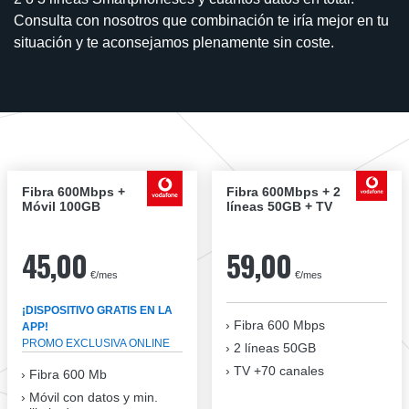
Consulta con nosotros que combinación te iría mejor en tu
situación y te aconsejamos plenamente sin coste.
Fibra 600Mbps +
Fibra 600Mbps + 2
Móvil 100GB
líneas 50GB + TV
45,00
59,00
€/mes
€/mes
¡DISPOSITIVO GRATIS EN LA
Fibra
600 Mbps
APP!
PROMO EXCLUSIVA ONLINE
2 líneas 50GB
TV +70 canales
Fibra 600 Mb
Móvil con datos y min.