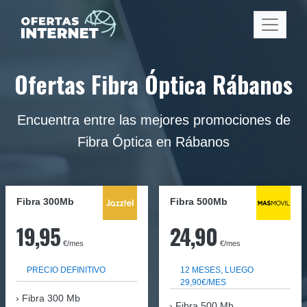
Ofertas Fibra Óptica Rábanos
Encuentra entre las mejores promociones de
Fibra Óptica en Rábanos
Fibra 300Mb
Fibra
500Mb
19,95
24,90
€/mes
€/mes
PRECIO DEFINITIVO
12 MESES, LUEGO
29,90€/MES
Fibra
300 Mb
Fibra 500 Mb