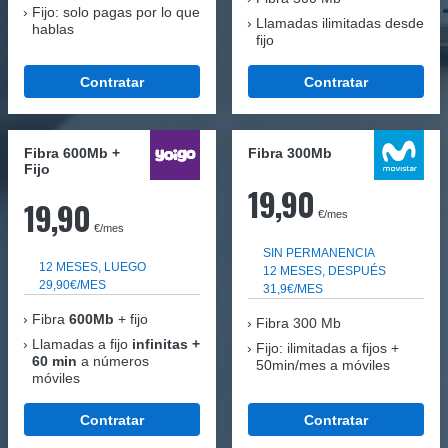
Fijo: solo pagas por lo que
Llamadas ilimitadas desde
hablas
fijo
Contratar
Contratar
Fibra 600Mb +
Fibra 300Mb
Fijo
19,90
19,90
€/mes
€/mes
SIN PERMANENCIA
12 MESES, LUEGO
12 MESES, DESPUÉS
29,90€/MES
31,9€/MES
Fibra
600Mb
+ fijo
Fibra
300 Mb
Llamadas a fijo
infinitas +
Fijo: ilimitadas a fijos +
60 min
a números
50min/mes a móviles
móviles
Contratar
Contratar