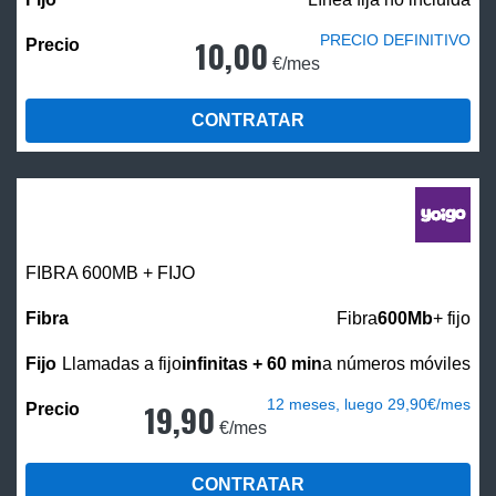
PRECIO DEFINITIVO
10,00
€/mes
CONTRATAR
FIBRA 600MB + FIJO
Fibra
600Mb
+ fijo
Llamadas a fijo
infinitas + 60 min
a números móviles
12 meses, luego 29,90€/mes
19,90
€/mes
CONTRATAR