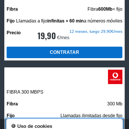
Fibra
600Mb
+ fijo
Llamadas a fijo
infinitas + 60 min
a números móviles
12 meses, luego 29,90€/mes
19,90
€/mes
CONTRATAR
FIBRA 300 MBPS
300 Mb
Llamadas ilimitadas desde fijo
🍪 Uso de cookies