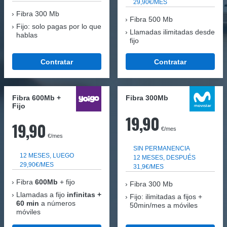
29,90€/MES
Fibra
300 Mb
Fibra 500 Mb
Fijo: solo pagas por lo que
Llamadas ilimitadas desde
hablas
fijo
Contratar
Contratar
Fibra 600Mb +
Fibra 300Mb
Fijo
19,90
19,90
€/mes
€/mes
SIN PERMANENCIA
12 MESES, LUEGO
12 MESES, DESPUÉS
29,90€/MES
31,9€/MES
Fibra
600Mb
+ fijo
Fibra
300 Mb
Llamadas a fijo
infinitas +
Fijo: ilimitadas a fijos +
60 min
a números
50min/mes a móviles
móviles