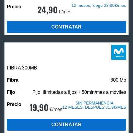
12 meses, luego 29,90€/mes
24,90
€/mes
CONTRATAR
FIBRA 300MB
300 Mb
Fijo: ilimitadas a fijos + 50min/mes a móviles
SIN PERMANENCIA
19,90
12 MESES, DESPUÉS 31,9€/MES
€/mes
CONTRATAR