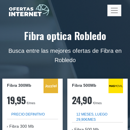
Fibra optica Robledo
Busca entre las mejores ofertas de Fibra en
Robledo
Fibra 300Mb
Fibra
500Mb
19,95
24,90
€/mes
€/mes
PRECIO DEFINITIVO
12 MESES, LUEGO
29,90€/MES
Fibra
300 Mb
Fibra 500 Mb