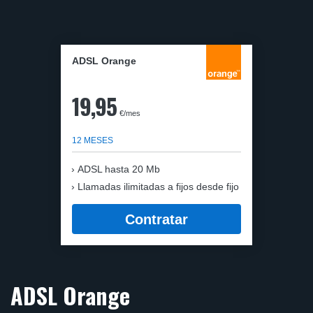
ADSL Orange
19,95
€/mes
12 MESES
ADSL hasta 20 Mb
Llamadas ilimitadas a fijos desde fijo
Contratar
ADSL Orange