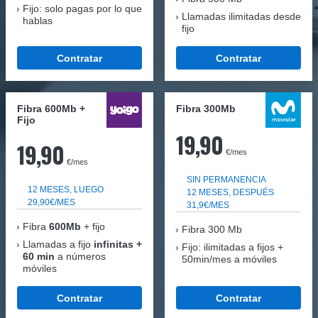
Fijo: solo pagas por lo que
Llamadas ilimitadas desde
hablas
fijo
Contratar
Contratar
Fibra 600Mb +
Fibra 300Mb
Fijo
19,90
19,90
€/mes
€/mes
SIN PERMANENCIA
12 MESES, LUEGO
12 MESES, DESPUÉS
29,90€/MES
31,9€/MES
Fibra
600Mb
+ fijo
Fibra
300 Mb
Llamadas a fijo
infinitas +
Fijo: ilimitadas a fijos +
60 min
a números
50min/mes a móviles
móviles
Contratar
Contratar