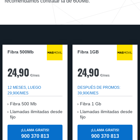
recomendamos contratar la de 600Mb.
Fibra 500Mb
Fibra 1GB
24,90
24,90
€/mes
€/mes
12 MESES, LUEGO
DESPUÉS DE PROMOS:
29,90€/MES
39,90€/MES
Fibra 500 Mb
Fibra 1 Gb
Llamadas ilimitadas desde
Llamadas ilimitadas desde
fijo
fijo
¡LLAMA GRATIS!
¡LLAMA GRATIS!
900 370 813
900 370 813