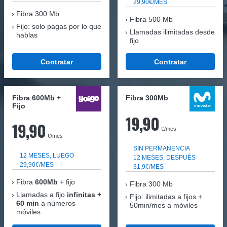
29,90€/MES
Fibra
300 Mb
Fibra 500 Mb
Fijo: solo pagas por lo que
Llamadas ilimitadas desde
hablas
fijo
Contratar
Contratar
Fibra 600Mb +
Fibra 300Mb
Fijo
19,90
19,90
€/mes
€/mes
SIN PERMANENCIA
12 MESES, LUEGO
12 MESES, DESPUÉS
29,90€/MES
31,9€/MES
Fibra
600Mb
+ fijo
Fibra
300 Mb
Llamadas a fijo
infinitas +
Fijo: ilimitadas a fijos +
60 min
a números
50min/mes a móviles
móviles