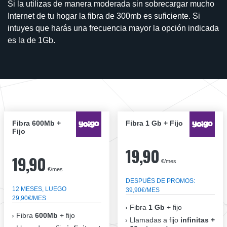
Si la utilizas de manera moderada sin sobrecargar mucho
Internet de tu hogar la fibra de 300mb es suficiente. Si
intuyes que harás una frecuencia mayor la opción indicada
es la de 1Gb.
Fibra 600Mb +
Fibra 1 Gb + Fijo
Fijo
19,90
19,90
€/mes
€/mes
DESPUÉS DE PROMOS:
12 MESES, LUEGO
39,90€/MES
29,90€/MES
Fibra
1 Gb
+ fijo
Fibra
600Mb
+ fijo
Llamadas a fijo
infinitas +