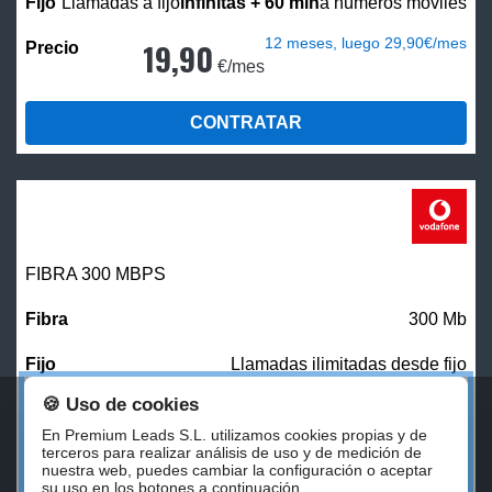
Llamadas a fijo
infinitas + 60 min
a números móviles
12 meses, luego 29,90€/mes
19,90
€/mes
CONTRATAR
FIBRA 300 MBPS
300 Mb
Llamadas ilimitadas desde fijo
🍪 Uso de cookies
27,00
€/mes
En Premium Leads S.L. utilizamos cookies propias y de
terceros para realizar análisis de uso y de medición de
nuestra web, puedes cambiar la configuración o aceptar
CONTRATAR
su uso en los botones a continuación.