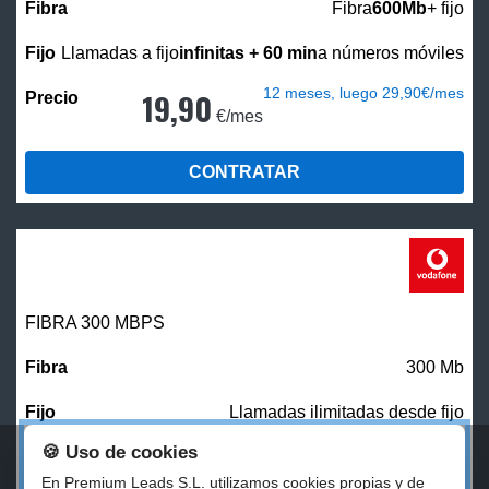
Fibra
600Mb
+ fijo
Llamadas a fijo
infinitas + 60 min
a números móviles
12 meses, luego 29,90€/mes
19,90
€/mes
CONTRATAR
FIBRA 300 MBPS
300 Mb
Llamadas ilimitadas desde fijo
🍪 Uso de cookies
27,00
€/mes
En Premium Leads S.L. utilizamos cookies propias y de