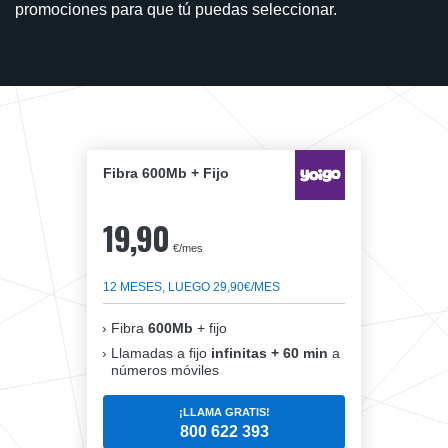
promociones para que tú puedas seleccionar.
Fibra 600Mb + Fijo
19,90
€/mes
12 MESES, LUEGO 29,90€/MES
Fibra
600Mb
+ fijo
Llamadas a fijo
infinitas + 60 min
a
números móviles
¡LLAMA GRATIS!
800 622 393