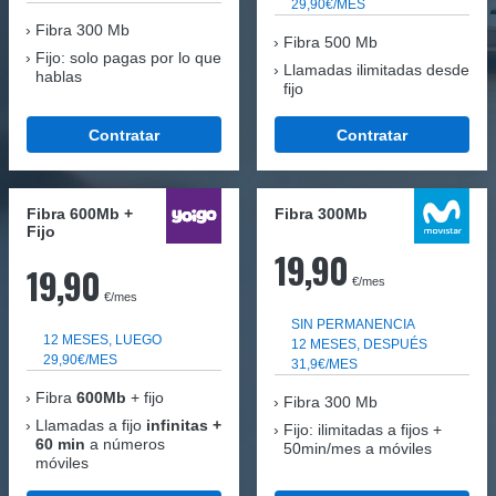
29,90€/MES
Fibra
300 Mb
Fibra 500 Mb
Fijo: solo pagas por lo que
Llamadas ilimitadas desde
hablas
fijo
Contratar
Contratar
Fibra 600Mb +
Fibra 300Mb
Fijo
19,90
19,90
€/mes
€/mes
SIN PERMANENCIA
12 MESES, LUEGO
12 MESES, DESPUÉS
29,90€/MES
31,9€/MES
Fibra
600Mb
+ fijo
Fibra
300 Mb
Llamadas a fijo
infinitas +
Fijo: ilimitadas a fijos +
60 min
a números
50min/mes a móviles
móviles