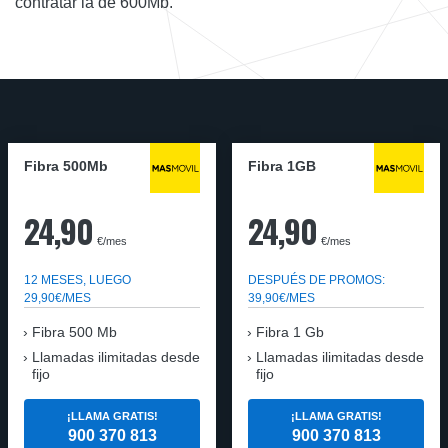
contratar la de 600Mb.
Fibra 500Mb
Fibra 1GB
24,90
24,90
€/mes
€/mes
12 MESES, LUEGO
DESPUÉS DE PROMOS:
29,90€/MES
39,90€/MES
Fibra 500 Mb
Fibra 1 Gb
Llamadas ilimitadas desde
Llamadas ilimitadas desde
fijo
fijo
¡LLAMA GRATIS!
¡LLAMA GRATIS!
900 370 813
900 370 813