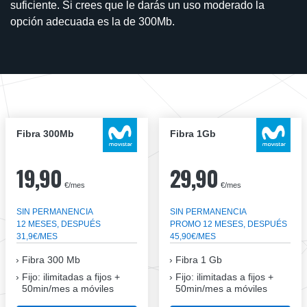
suficiente. Si crees que le darás un uso moderado la
opción adecuada es la de 300Mb.
Fibra 300Mb
Fibra 1Gb
19,90
29,90
€/mes
€/mes
SIN PERMANENCIA
SIN PERMANENCIA
12 MESES, DESPUÉS
PROMO 12 MESES, DESPUÉS
31,9€/MES
45,90€/MES
Fibra
300 Mb
Fibra
1 Gb
Fijo: ilimitadas a fijos +
Fijo: ilimitadas a fijos +
50min/mes a móviles
50min/mes a móviles