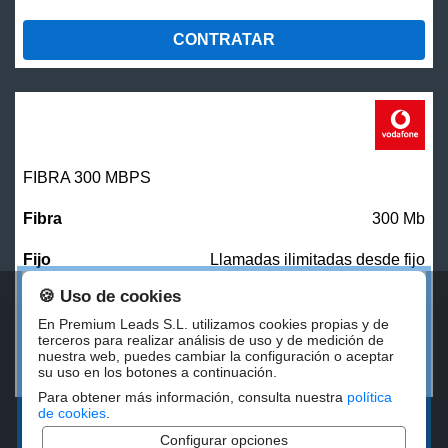
CONTRATAR
FIBRA 300 MBPS
300 Mb
Llamadas ilimitadas desde fijo
🍪 Uso de cookies
27,00
€/mes
En Premium Leads S.L. utilizamos cookies propias y de
terceros para realizar análisis de uso y de medición de
nuestra web, puedes cambiar la configuración o aceptar
CONTRATAR
su uso en los botones a continuación.
Para obtener más información, consulta nuestra
política
de cookies
.
Configurar opciones