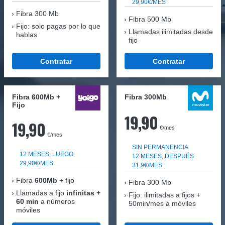
29,90€/MES
Fibra
300 Mb
Fibra 500 Mb
Fijo: solo pagas por lo que
Llamadas ilimitadas desde
hablas
fijo
Contratar
Contratar
Fibra 600Mb +
Fibra 300Mb
Fijo
19,90
19,90
€/mes
€/mes
SIN PERMANENCIA
12 MESES, LUEGO
12 MESES, DESPUÉS
29,90€/MES
31,9€/MES
Fibra
600Mb
+ fijo
Fibra
300 Mb
Llamadas a fijo
infinitas +
Fijo: ilimitadas a fijos +
60 min
a números
50min/mes a móviles
móviles