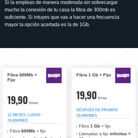
Si la empleas de manera moderada sin sobrecargar
mucho la conexión de tu casa la fibra de 300mb es
suficiente. Si intuyes que vas a hacer una frecuencia
mayor la opción acertada es la de 1Gb.
Fibra 600Mb +
Fibra 1 Gb + Fijo
Fijo
19,90
19,90
€/mes
€/mes
DESPUÉS DE PROMOS:
12 MESES, LUEGO
39,90€/MES
29,90€/MES
Fibra
1 Gb
+ fijo
Fibra
600Mb
+ fijo
Llamadas a fijo
infinitas +