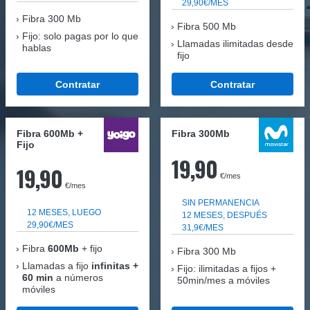
29,90€/MES
Fibra
300 Mb
Fibra 500 Mb
Fijo: solo pagas por lo que
Llamadas ilimitadas desde
hablas
fijo
Contratar
Contratar
Fibra 600Mb +
Fibra 300Mb
Fijo
19,90
19,90
€/mes
€/mes
SIN PERMANENCIA
12 MESES, LUEGO
12 MESES, DESPUÉS
29,90€/MES
31,9€/MES
Fibra
600Mb
+ fijo
Fibra
300 Mb
Llamadas a fijo
infinitas +
Fijo: ilimitadas a fijos +
60 min
a números
50min/mes a móviles
móviles