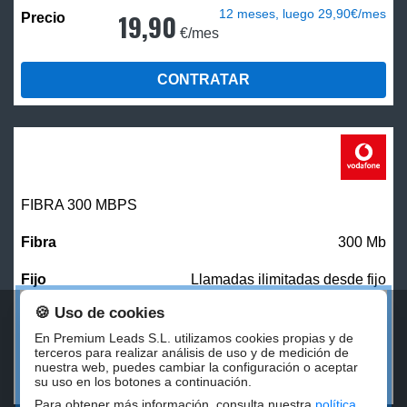
12 meses, luego 29,90€/mes
19,90
€/mes
CONTRATAR
FIBRA 300 MBPS
300 Mb
Llamadas ilimitadas desde fijo
🍪 Uso de cookies
27,00
€/mes
En Premium Leads S.L. utilizamos cookies propias y de
terceros para realizar análisis de uso y de medición de
nuestra web, puedes cambiar la configuración o aceptar
CONTRATAR
su uso en los botones a continuación.
Para obtener más información, consulta nuestra
política