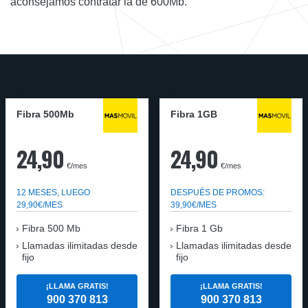
aconsejamos contratar la de 600Mb.
Fibra 500Mb
Fibra 1GB
24,90
24,90
€/mes
€/mes
12 MESES, LUEGO
DESPUÉS DE PROMOS:
29,90€/MES
39,90€/MES
Fibra 500 Mb
Fibra 1 Gb
Llamadas ilimitadas desde
Llamadas ilimitadas desde
fijo
fijo
¡LLAMA GRATIS!
¡LLAMA GRATIS!
900 370 813
900 370 813