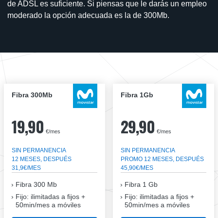
de ADSL es suficiente. Si piensas que le darás un empleo
moderado la opción adecuada es la de 300Mb.
Fibra 300Mb
Fibra 1Gb
19,90
29,90
€/mes
€/mes
SIN PERMANENCIA
SIN PERMANENCIA
12 MESES, DESPUÉS
PROMO 12 MESES, DESPUÉS
31,9€/MES
45,90€/MES
Fibra
300 Mb
Fibra
1 Gb
Fijo: ilimitadas a fijos +
Fijo: ilimitadas a fijos +
50min/mes a móviles
50min/mes a móviles