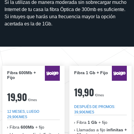
Si la utilizas de manera moderada sin sobrecargar mucho
Internet de tu casa la fibra Óptica de 300mb es suficiente.
Si intuyes que harás una frecuencia mayor la opción
acertada es la de 1Gb.
Fibra 600Mb +
Fibra 1 Gb + Fijo
Fijo
19,90
19,90
€/mes
€/mes
DESPUÉS DE PROMOS:
12 MESES, LUEGO
39,90€/MES
29,90€/MES
Fibra
1 Gb
+ fijo
Fibra
600Mb
+ fijo
Llamadas a fijo
infinitas +