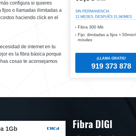
más configura si quieres
a fijos o llamadas ilimitadas a
SIN PERMANENCIA
12 MESES, DESPUÉS 31,9€/MES
 costos haciendo click en el
Fibra
300 Mb
Fijo: ilimitadas a fijos + 50mi
móviles
necesidad de internet en tu
jor es la fibra básica porque
¡LLAMA GRATIS!
uchas cosas te aconsejamos
919 373 878
Fibra DIGI
ra 1Gb