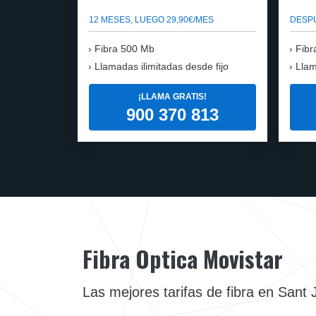
12 MESES, LUEGO 29,90€/MES
DESPU
Fibra 500 Mb
Fibr
Llamadas ilimitadas desde fijo
Llam
¡LLAMA GRATIS!
900 370 813
Fibra Optica Movistar
Las mejores tarifas de fibra en Sant J