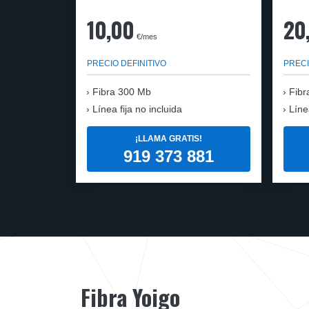
10,00
20
€/mes
PRECIO DEFINITIVO
PRECI
Fibra
300 Mb
Fibr
Línea fija no incluida
Líne
¡LLAMA GRATIS!
919 373 881
Fibra Yoigo