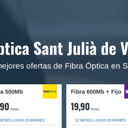
ptica Sant Julià de V
jores ofertas de Fibra Óptica en Sa
ra
500Mb
Fibra 600Mb + Fijo
,90
19,90
€/mes
€/mes
MESES, LUEGO 29,90€/MES
12 MESES, LUEGO 29,90€/MES