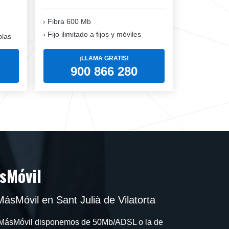
Fibra 600 Mb
Fijo ilimitado a fijos y móviles
blas
¡LLAMA GRATIS!
900 866 280
sMóvil
ásMóvil en Sant Julià de Vilatorta
en MásMóvil disponemos de 50Mb/ADSL o la de