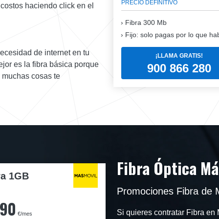
PRECIO DEFINITIVO
 costos haciendo click en el
Fibra
300 Mb
Fijo: solo pagas por lo que ha
necesidad de internet en tu
¡LLAMA GRATIS!
jor es la fibra básica porque
900 866 280
a muchas cosas te
Fibra Óptica Má
ra 1GB
Promociones Fibra de M
,90
Si quieres contratar Fibra 
€/mes