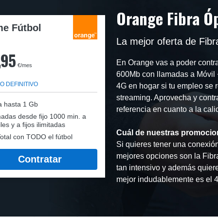
Orange Fibra Ó
e Fútbol
La mejor oferta de Fibra
,95
En Orange vas a poder contra
€/mes
600Mb con llamadas a Móvil +
O DEFINITIVO
4G en hogar si tu empleo se r
streaming. Aprovecha y contra
a hasta 1 Gb
referencia en cuanto a la cal
adas desde fijo 1000 min. a
les y a fijos ilimitadas
Cuál de nuestras promocio
otal con TODO el fútbol
Si quieres tener una conexión 
mejores opciones son la Fibr
Contratar
tan intensivo y además quiere
mejor indudablemente es el 4