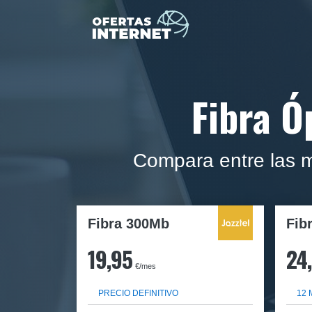
Fibra Ó
Compara entre las me
Fibra 300Mb
Fib
19,95
24
€/mes
PRECIO DEFINITIVO
12 