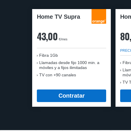
Home TV Supra
Hom
43,00
80
€/mes
PRECI
Fibra 1Gb
Llamadas desde fijo 1000 min. a
Fibr
móviles y a fijos ilimitadas
Llam
TV con +90 canales
móvi
TV T
Contratar