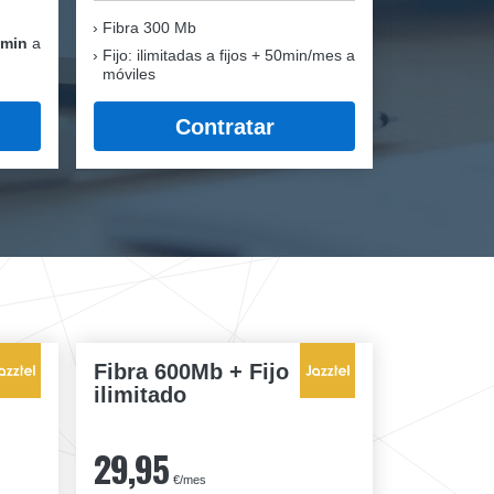
Fibra
300 Mb
 min
a
Fijo: ilimitadas a fijos + 50min/mes a
móviles
Contratar
Fibra 600Mb + Fijo
ilimitado
29,95
€/mes