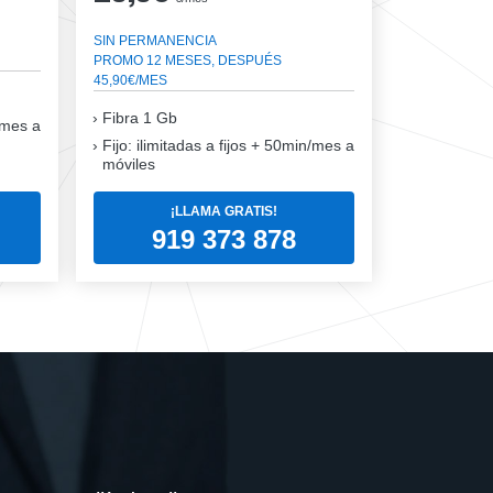
SIN PERMANENCIA
PROMO 12 MESES, DESPUÉS
45,90€/MES
Fibra
1 Gb
n/mes a
Fijo: ilimitadas a fijos + 50min/mes a
móviles
¡LLAMA GRATIS!
919 373 878