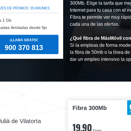
300Mb. Elige la tarifa que me
ÉS DE PROMOS: 39,90€/MES
Internet para tu casa con el 
Fibra te permite ver muy rápi
a 1 Gb
cada una de las ofertas.
adas ilimitadas desde fijo
¿Qué fibra de MásMóvil con
¡LLAMA GRATIS!
Si la empleas de forma moder
900 370 813
la fibra de 50mb o la línea d
dar un empleo intensivo la o
Fibra 300Mb
ulià de Vilatorta
19,90
€/mes