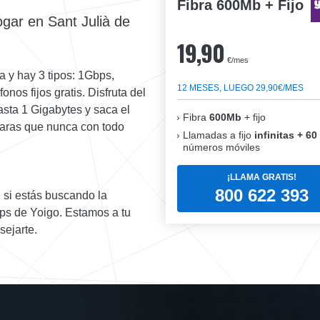
Fibra 600Mb + Fijo
ogar en Sant Julià de
19,90
€/mes
a y hay 3 tipos: 1Gbps,
12 MESES, LUEGO 29,90€/MES
os fijos gratis. Disfruta del
asta 1 Gigabytes y saca el
Fibra
600Mb
+ fijo
laras que nunca con todo
Llamadas a fijo
infinitas + 60
números móviles
¡LLAMA GRATIS!
800 622 393
 si estás buscando la
ps de Yoigo. Estamos a tu
sejarte.