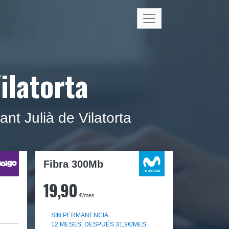
ilatorta
nt Julià de Vilatorta
Fibra 300Mb
19,90
€/mes
SIN PERMANENCIA
12 MESES, DESPUÉS 31,9€/MES