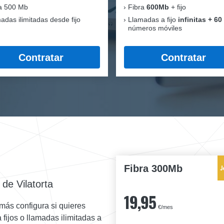
a 500 Mb
Fibra
600Mb
+ fijo
adas ilimitadas desde fijo
Llamadas a fijo
infinitas + 60
números móviles
Contratar
Contratar
Fibra 300Mb
 de Vilatorta
19,95
más configura si quieres
€/mes
a fijos o llamadas ilimitadas a