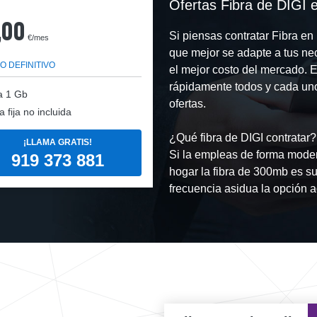
Ofertas Fibra de DIGI e
,00
Si piensas contratar Fibra en
€/mes
que mejor se adapte a tus ne
O DEFINITIVO
el mejor costo del mercado. 
rápidamente todos y cada uno
a
1 Gb
ofertas.
a fija no incluida
¿Qué fibra de DIGI contratar?
¡LLAMA GRATIS!
Si la empleas de forma mode
919 373 881
hogar la fibra de 300mb es su
frecuencia asidua la opción a