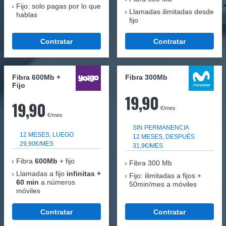
Fijo: solo pagas por lo que
Llamadas ilimitadas desde
hablas
fijo
Contratar
Contratar
Fibra 600Mb +
Fibra 300Mb
Fijo
19,90
19,90
€/mes
€/mes
SIN PERMANENCIA
12 MESES, LUEGO
12 MESES, DESPUÉS
29,90€/MES
31,9€/MES
Fibra
600Mb
+ fijo
Fibra
300 Mb
Llamadas a fijo
infinitas +
Fijo: ilimitadas a fijos +
60 min
a números
50min/mes a móviles
móviles
Contratar
Contratar