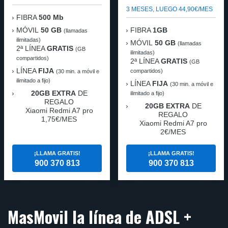
3 MESES, LUEGO 44,90€/MES
FIBRA
500 Mb
MÓVIL
50 GB
FIBRA
1GB
(llamadas
ilimitadas)
MÓVIL
50 GB
(llamadas
2ª LÍNEA
GRATIS
(GB
ilimitadas)
compartidos)
2ª LÍNEA
GRATIS
(GB
LÍNEA
FIJA
compartidos)
(30 min. a móvil e
ilimitado a fijo)
LÍNEA
FIJA
(30 min. a móvil e
20GB EXTRA
DE
ilimitado a fijo)
REGALO
20GB EXTRA
DE
Xiaomi Redmi A7 pro
REGALO
1,75€/MES
Xiaomi Redmi A7 pro
2€/MES
¡LLAMA GRATIS!
¡LLAMA GRATIS!
900 370 813
900 370 813
MasMovil la línea de ADSL +