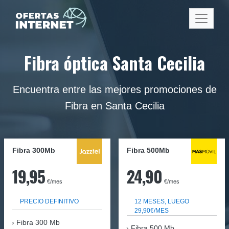
Fibra óptica Santa Cecilia
Encuentra entre las mejores promociones de
Fibra en Santa Cecilia
Fibra 300Mb
Fibra
500Mb
19,95
24,90
€/mes
€/mes
PRECIO DEFINITIVO
12 MESES, LUEGO
29,90€/MES
Fibra
300 Mb
Fibra 500 Mb