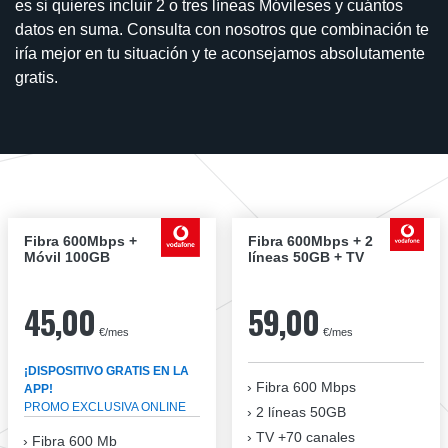
es si quieres incluir 2 o tres líneas Móvileses y cuántos
datos en suma. Consulta con nosotros que combinación te
iría mejor en tu situación y te aconsejamos absolutamente
gratis.
Fibra 600Mbps +
Fibra 600Mbps + 2
Móvil 100GB
líneas 50GB + TV
45,00
59,00
€/mes
€/mes
¡DISPOSITIVO GRATIS EN LA
Fibra
600 Mbps
APP!
PROMO EXCLUSIVA ONLINE
2 líneas 50GB
TV +70 canales
Fibra 600 Mb