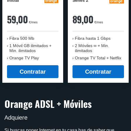
Inicial
Series 2
59,00
89,00
€/mes
€/mes
Fibra 500 Mb
Fibra
hasta 1 Gbps
1 Móvil GB ilimitados +
2 Móviles ∞ + Min.
Min. ilimitados
ilimitados
Orange TV Play
Orange TV Total + Netflix
Contratar
Contratar
Orange ADSL + Móviles
Adquiere
Si buscas poner Internet en tu casa has de saber que