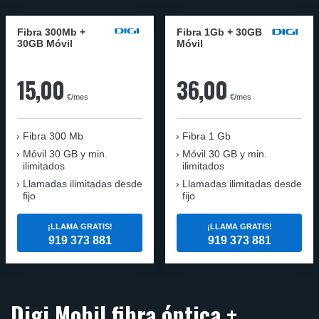
Fibra 300Mb +
Fibra 1Gb + 30GB
30GB Móvil
Móvil
15,00
36,00
€/mes
€/mes
Fibra
300 Mb
Fibra
1 Gb
Móvil
30 GB y min.
Móvil
30 GB y min.
ilimitados
ilimitados
Llamadas ilimitadas desde
Llamadas ilimitadas desde
fijo
fijo
¡LLAMA GRATIS!
¡LLAMA GRATIS!
919 373 881
919 373 881
Digi Mobil fibra óptica +