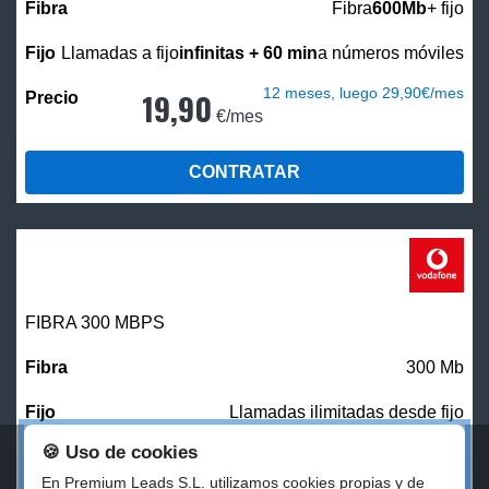
Fibra
600Mb
+ fijo
Llamadas a fijo
infinitas + 60 min
a números móviles
12 meses, luego 29,90€/mes
19,90
€/mes
CONTRATAR
FIBRA 300 MBPS
300 Mb
Llamadas ilimitadas desde fijo
🍪 Uso de cookies
27,00
€/mes
En Premium Leads S.L. utilizamos cookies propias y de