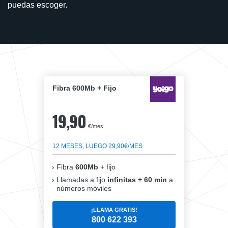
puedas escoger.
Fibra 600Mb + Fijo
19,90
€/mes
12 MESES, LUEGO 29,90€/MES
Fibra
600Mb
+ fijo
Llamadas a fijo
infinitas + 60 min
a
números móviles
¡LLAMA GRATIS!
800 622 393