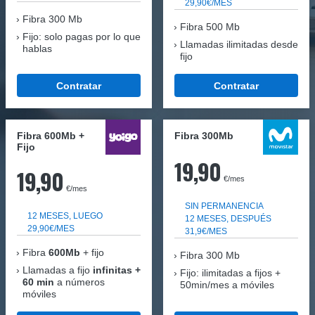
29,90€/MES
Fibra
300 Mb
Fibra 500 Mb
Fijo: solo pagas por lo que
Llamadas ilimitadas desde
hablas
fijo
Contratar
Contratar
Fibra 600Mb +
Fibra 300Mb
Fijo
19,90
19,90
€/mes
€/mes
SIN PERMANENCIA
12 MESES, LUEGO
12 MESES, DESPUÉS
29,90€/MES
31,9€/MES
Fibra
600Mb
+ fijo
Fibra
300 Mb
Llamadas a fijo
infinitas +
Fijo: ilimitadas a fijos +
60 min
a números
50min/mes a móviles
móviles