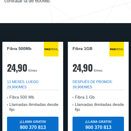
contratar la de 600Mb.
Fibra 500Mb
Fibra 1GB
24,90
24,90
€/mes
€/mes
12 MESES, LUEGO
DESPUÉS DE PROMOS:
29,90€/MES
39,90€/MES
Fibra 500 Mb
Fibra 1 Gb
Llamadas ilimitadas desde
Llamadas ilimitadas desde
fijo
fijo
¡LLAMA GRATIS!
¡LLAMA GRATIS!
900 370 813
900 370 813