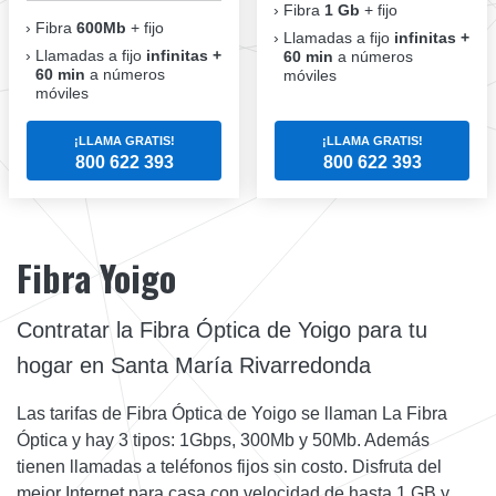
Fibra
1 Gb
+ fijo
Fibra
600Mb
+ fijo
Llamadas a fijo
infinitas +
Llamadas a fijo
infinitas +
60 min
a números
60 min
a números
móviles
móviles
¡LLAMA GRATIS!
¡LLAMA GRATIS!
800 622 393
800 622 393
Fibra Yoigo
Contratar la Fibra Óptica de Yoigo para tu
hogar en Santa María Rivarredonda
Las tarifas de Fibra Óptica de Yoigo se llaman La Fibra
Óptica y hay 3 tipos: 1Gbps, 300Mb y 50Mb. Además
tienen llamadas a teléfonos fijos sin costo. Disfruta del
mejor Internet para casa con velocidad de hasta 1 GB y