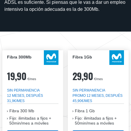
ADSL es suficiente. Si piensas que le vas a dar un empleo
intensivo la opción adecuada es la de 300Mb.
Fibra 300Mb
Fibra 1Gb
19,90
29,90
€/mes
€/mes
SIN PERMANENCIA
SIN PERMANENCIA
12 MESES, DESPUÉS
PROMO 12 MESES, DESPUÉS
31,9€/MES
45,90€/MES
Fibra
300 Mb
Fibra
1 Gb
Fijo: ilimitadas a fijos +
Fijo: ilimitadas a fijos +
50min/mes a móviles
50min/mes a móviles