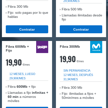
29,90€/MES
Fibra
300 Mb
Fibra 500 Mb
Fijo: solo pagas por lo que
Llamadas ilimitadas desde
hablas
fijo
Contratar
Contratar
Fibra 600Mb +
Fibra 300Mb
Fijo
19,90
19,90
€/mes
€/mes
SIN PERMANENCIA
12 MESES, LUEGO
12 MESES, DESPUÉS
29,90€/MES
31,9€/MES
Fibra
600Mb
+ fijo
Fibra
300 Mb
Llamadas a fijo
infinitas +
Fijo: ilimitadas a fijos +
60 min
a números
50min/mes a móviles
móviles