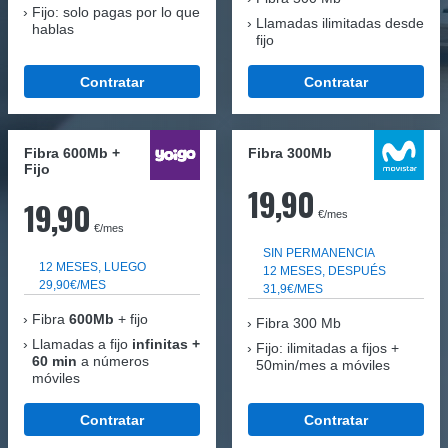
Fijo: solo pagas por lo que
Llamadas ilimitadas desde
hablas
fijo
Contratar
Contratar
Fibra 600Mb +
Fibra 300Mb
Fijo
19,90
19,90
€/mes
€/mes
SIN PERMANENCIA
12 MESES, LUEGO
12 MESES, DESPUÉS
29,90€/MES
31,9€/MES
Fibra
600Mb
+ fijo
Fibra
300 Mb
Llamadas a fijo
infinitas +
Fijo: ilimitadas a fijos +
60 min
a números
50min/mes a móviles
móviles
Contratar
Contratar