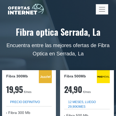
Fibra optica Serrada, La
Encuentra entre las mejores ofertas de Fibra
Optica en Serrada, La
Fibra 300Mb
Fibra
500Mb
19,95
24,90
€/mes
€/mes
PRECIO DEFINITIVO
12 MESES, LUEGO
29,90€/MES
Fibra
300 Mb
Fibra 500 Mb