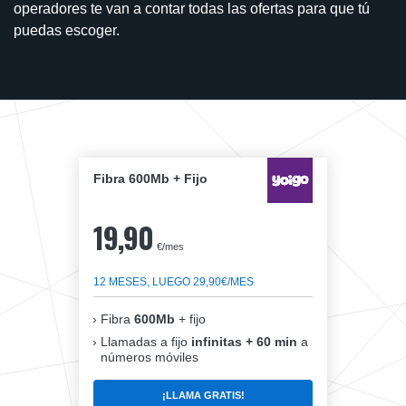
operadores te van a contar todas las ofertas para que tú
puedas escoger.
Fibra 600Mb + Fijo
19,90
€/mes
12 MESES, LUEGO 29,90€/MES
Fibra
600Mb
+ fijo
Llamadas a fijo
infinitas + 60 min
a
números móviles
¡LLAMA GRATIS!