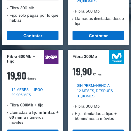
29,90€/MES
Fibra
300 Mb
Fibra 500 Mb
Fijo: solo pagas por lo que
Llamadas ilimitadas desde
hablas
fijo
Contratar
Contratar
Fibra 600Mb +
Fibra 300Mb
Fijo
19,90
19,90
€/mes
€/mes
SIN PERMANENCIA
12 MESES, LUEGO
12 MESES, DESPUÉS
29,90€/MES
31,9€/MES
Fibra
600Mb
+ fijo
Fibra
300 Mb
Llamadas a fijo
infinitas +
Fijo: ilimitadas a fijos +
60 min
a números
50min/mes a móviles
móviles