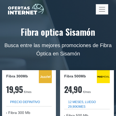
Fibra optica Sisamón
Busca entre las mejores promociones de Fibra
Óptica en Sisamón
Fibra 300Mb
Fibra
500Mb
19,95
24,90
€/mes
€/mes
PRECIO DEFINITIVO
12 MESES, LUEGO
29,90€/MES
Fibra
300 Mb
Fibra 500 Mb