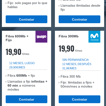
Fijo: solo pagas por lo que
Llamadas ilimitadas desde
hablas
fijo
Contratar
Contratar
Fibra 600Mb +
Fibra 300Mb
Fijo
19,90
19,90
€/mes
€/mes
SIN PERMANENCIA
12 MESES, LUEGO
12 MESES, DESPUÉS
29,90€/MES
31,9€/MES
Fibra
600Mb
+ fijo
Fibra
300 Mb
Llamadas a fijo
infinitas +
Fijo: ilimitadas a fijos +
60 min
a números
50min/mes a móviles
móviles
Contratar
Contratar