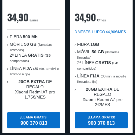
34,90
34,90
€/mes
€/mes
3 MESES, LUEGO 44,90€/MES
FIBRA
500 Mb
MÓVIL
50 GB
FIBRA
1GB
(llamadas
ilimitadas)
MÓVIL
50 GB
(llamadas
2ª LÍNEA
GRATIS
(GB
ilimitadas)
compartidos)
2ª LÍNEA
GRATIS
(GB
LÍNEA
FIJA
compartidos)
(30 min. a móvil e
ilimitado a fijo)
LÍNEA
FIJA
(30 min. a móvil e
20GB EXTRA
DE
ilimitado a fijo)
REGALO
20GB EXTRA
DE
Xiaomi Redmi A7 pro
REGALO
1,75€/MES
Xiaomi Redmi A7 pro
2€/MES
¡LLAMA GRATIS!
¡LLAMA GRATIS!
900 370 813
900 370 813