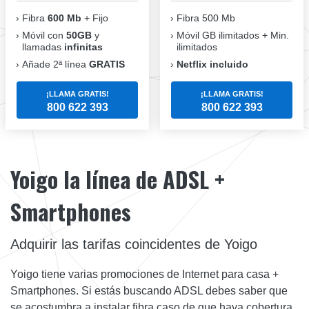
Fibra
600 Mb
+ Fijo
Fibra 500 Mb
Móvil con
50GB
y
Móvil GB ilimitados + Min.
llamadas
infinitas
ilimitados
Añade 2ª línea
GRATIS
Netflix incluido
¡LLAMA GRATIS!
¡LLAMA GRATIS!
800 622 393
800 622 393
Yoigo la línea de ADSL +
Smartphones
Adquirir las tarifas coincidentes de Yoigo
Yoigo tiene varias promociones de Internet para casa +
Smartphones. Si estás buscando ADSL debes saber que
se acostumbra a instalar fibra caso de que haya cobertura