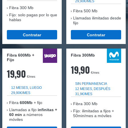
29,90€/MES
Fibra
300 Mb
Fibra 500 Mb
Fijo: solo pagas por lo que
Llamadas ilimitadas desde
hablas
fijo
Contratar
Contratar
Fibra 600Mb +
Fibra 300Mb
Fijo
19,90
19,90
€/mes
€/mes
SIN PERMANENCIA
12 MESES, LUEGO
12 MESES, DESPUÉS
29,90€/MES
31,9€/MES
Fibra
600Mb
+ fijo
Fibra
300 Mb
Llamadas a fijo
infinitas +
Fijo: ilimitadas a fijos +
60 min
a números
50min/mes a móviles
móviles