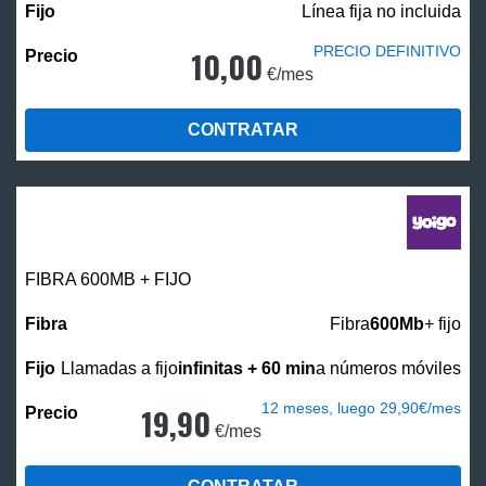
Línea fija no incluida
PRECIO DEFINITIVO
10,00
€/mes
CONTRATAR
FIBRA 600MB + FIJO
Fibra
600Mb
+ fijo
Llamadas a fijo
infinitas + 60 min
a números móviles
12 meses, luego 29,90€/mes
19,90
€/mes