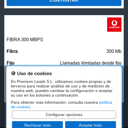
CONTRATAR
FIBRA 300 MBPS
300 Mb
Llamadas ilimitadas desde fijo
🍪 Uso de cookies
27,00
€/mes
En Premium Leads S.L. utilizamos cookies propias y de
terceros para realizar análisis de uso y de medición de
nuestra web, puedes cambiar la configuración o aceptar
CONTRATAR
su uso en los botones a continuación.
Para obtener más información, consulta nuestra
política
de cookies
.
Configurar opciones
Rechazar todo
Aceptar todo