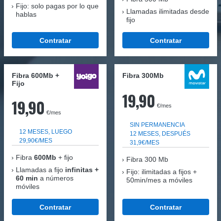
Fijo: solo pagas por lo que
Llamadas ilimitadas desde
hablas
fijo
Contratar
Contratar
Fibra 600Mb +
Fibra 300Mb
Fijo
19,90
19,90
€/mes
€/mes
SIN PERMANENCIA
12 MESES, LUEGO
12 MESES, DESPUÉS
29,90€/MES
31,9€/MES
Fibra
600Mb
+ fijo
Fibra
300 Mb
Llamadas a fijo
infinitas +
Fijo: ilimitadas a fijos +
60 min
a números
50min/mes a móviles
móviles
Contratar
Contratar