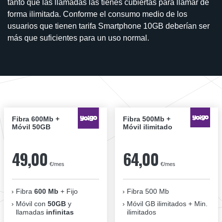
tanto que las llamadas las tienes cubiertas para llamar de
forma ilimitada. Conforme el consumo medio de los
usuarios que tienen tarifa Smartphone 10GB deberían ser
más que suficientes para un uso normal.
Fibra 600Mb +
Fibra 500Mb +
Móvil 50GB
Móvil ilimitado
49,00
64,00
€/mes
€/mes
Fibra
600 Mb
+ Fijo
Fibra 500 Mb
Móvil con
50GB
y
Móvil GB ilimitados + Min.
llamadas
infinitas
ilimitados