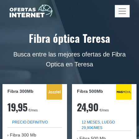
Fibra óptica Teresa
Busca entre las mejores ofertas de Fibra
Optica en Teresa
Fibra 300Mb
Fibra
500Mb
19,95
24,90
€/mes
€/mes
PRECIO DEFINITIVO
12 MESES, LUEGO
29,90€/MES
Fibra
300 Mb
Fibra 500 Mb