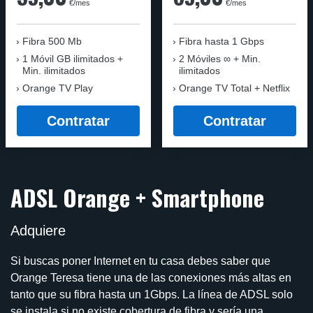
€/mes
€/mes
Fibra 500 Mb
Fibra
hasta 1 Gbps
1 Móvil GB ilimitados +
2 Móviles ∞ + Min.
Min. ilimitados
ilimitados
Orange TV Play
Orange TV Total + Netflix
Contratar
Contratar
ADSL Orange + Smartphone
Adquiere
Si buscas poner Internet en tu casa debes saber que
Orange Teresa tiene una de las conexiones más altas en
tanto que su fibra hasta un 1Gbps. La línea de ADSL solo
se instala si no existe cobertura de fibra y sería una