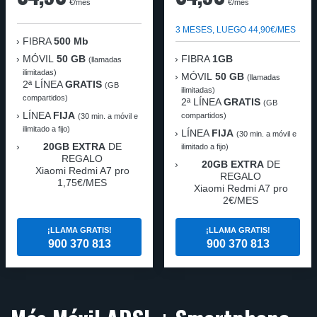
€/mes
€/mes
3 MESES, LUEGO 44,90€/MES
FIBRA
500 Mb
MÓVIL
50 GB
FIBRA
1GB
(llamadas
ilimitadas)
MÓVIL
50 GB
(llamadas
2ª LÍNEA
GRATIS
(GB
ilimitadas)
compartidos)
2ª LÍNEA
GRATIS
(GB
LÍNEA
FIJA
compartidos)
(30 min. a móvil e
ilimitado a fijo)
LÍNEA
FIJA
(30 min. a móvil e
20GB EXTRA
DE
ilimitado a fijo)
REGALO
20GB EXTRA
DE
Xiaomi Redmi A7 pro
REGALO
1,75€/MES
Xiaomi Redmi A7 pro
2€/MES
¡LLAMA GRATIS!
¡LLAMA GRATIS!
900 370 813
900 370 813