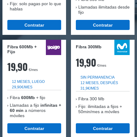
Fijo: solo pagas por lo que
Llamadas ilimitadas desde
hablas
fijo
Contratar
Contratar
Fibra 600Mb +
Fibra 300Mb
Fijo
19,90
19,90
€/mes
€/mes
SIN PERMANENCIA
12 MESES, LUEGO
12 MESES, DESPUÉS
29,90€/MES
31,9€/MES
Fibra
600Mb
+ fijo
Fibra
300 Mb
Llamadas a fijo
infinitas +
Fijo: ilimitadas a fijos +
60 min
a números
50min/mes a móviles
móviles
Contratar
Contratar