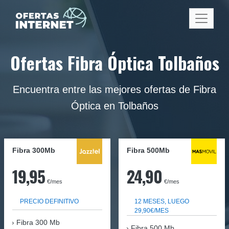
Ofertas Fibra Óptica Tolbaños
Encuentra entre las mejores ofertas de Fibra
Óptica en Tolbaños
Fibra 300Mb
Fibra
500Mb
19,95
24,90
€/mes
€/mes
PRECIO DEFINITIVO
12 MESES, LUEGO
29,90€/MES
Fibra
300 Mb
Fibra 500 Mb