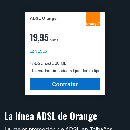
ADSL Orange
19,95
€/mes
12 MESES
ADSL hasta 20 Mb
Llamadas ilimitadas a fijos desde fijo
Contratar
La línea ADSL de Orange
La mejor promoción de ADSL en Tolbaños