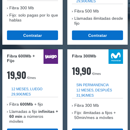
29,90€/MES
Fibra
300 Mb
Fibra 500 Mb
Fijo: solo pagas por lo que
Llamadas ilimitadas desde
hablas
fijo
Contratar
Contratar
Fibra 600Mb +
Fibra 300Mb
Fijo
19,90
19,90
€/mes
€/mes
SIN PERMANENCIA
12 MESES, LUEGO
12 MESES, DESPUÉS
29,90€/MES
31,9€/MES
Fibra
600Mb
+ fijo
Fibra
300 Mb
Llamadas a fijo
infinitas +
Fijo: ilimitadas a fijos +
60 min
a números
50min/mes a móviles
móviles