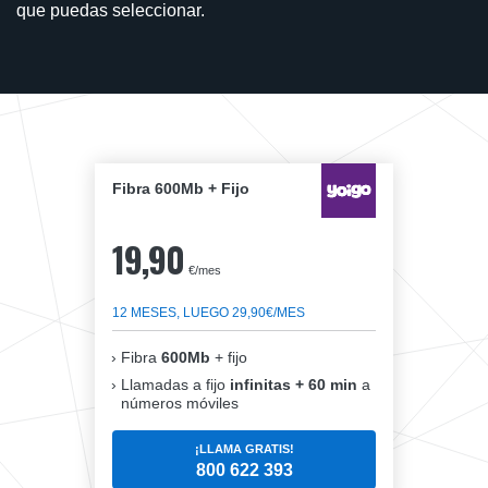
que puedas seleccionar.
Fibra 600Mb + Fijo
19,90
€/mes
12 MESES, LUEGO 29,90€/MES
Fibra
600Mb
+ fijo
Llamadas a fijo
infinitas + 60 min
a
números móviles
¡LLAMA GRATIS!
800 622 393