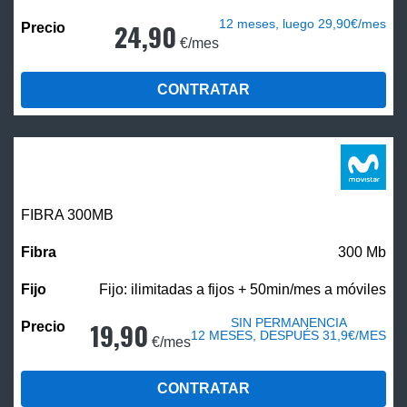
12 meses, luego 29,90€/mes
24,90
€/mes
CONTRATAR
FIBRA 300MB
300 Mb
Fijo: ilimitadas a fijos + 50min/mes a móviles
SIN PERMANENCIA
19,90
12 MESES, DESPUÉS 31,9€/MES
€/mes
CONTRATAR