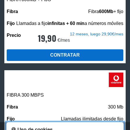
Fibra
600Mb
+ fijo
Llamadas a fijo
infinitas + 60 min
a números móviles
12 meses, luego 29,90€/mes
19,90
€/mes
CONTRATAR
FIBRA 300 MBPS
300 Mb
Llamadas ilimitadas desde fijo
🍪 Uso de cookies