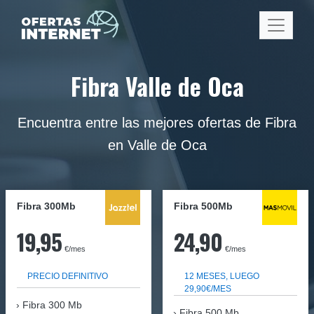
Fibra Valle de Oca
Encuentra entre las mejores ofertas de Fibra
en Valle de Oca
Fibra 300Mb
Fibra
500Mb
19,95
24,90
€/mes
€/mes
PRECIO DEFINITIVO
12 MESES, LUEGO
29,90€/MES
Fibra
300 Mb
Fibra 500 Mb