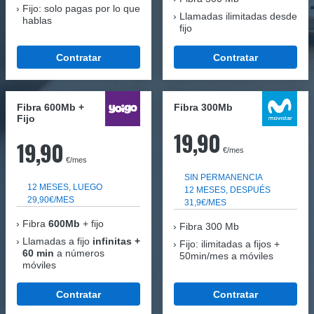
Fijo: solo pagas por lo que
Llamadas ilimitadas desde
hablas
fijo
Contratar
Contratar
Fibra 600Mb +
Fibra 300Mb
Fijo
19,90
19,90
€/mes
€/mes
SIN PERMANENCIA
12 MESES, LUEGO
12 MESES, DESPUÉS
29,90€/MES
31,9€/MES
Fibra
600Mb
+ fijo
Fibra
300 Mb
Llamadas a fijo
infinitas +
Fijo: ilimitadas a fijos +
60 min
a números
50min/mes a móviles
móviles
Contratar
Contratar