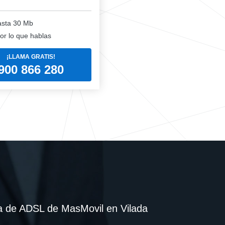
sta 30 Mb
or lo que hablas
¡LLAMA GRATIS!
900 866 280
a de ADSL de MasMovil en Vilada