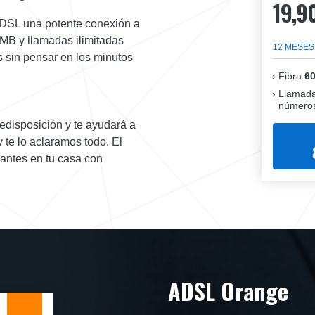
19,9
 ADSL una potente conexión a
 MB y llamadas ilimitadas
12 MESES
os sin pensar en los minutos
Fibra
6
Llamada
números
redisposición y te ayudará a
te lo aclaramos todo. El
 antes en tu casa con
ADSL Orange