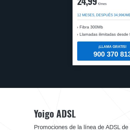
24,99
€/mes
12 MESES, DESPUÉS 34,99€/M
Fibra 300Mb
Llamadas ilimitadas desde fi
¡LLAMA GRATIS!
900 370 81
Yoigo ADSL
Promociones de la línea de ADSL de