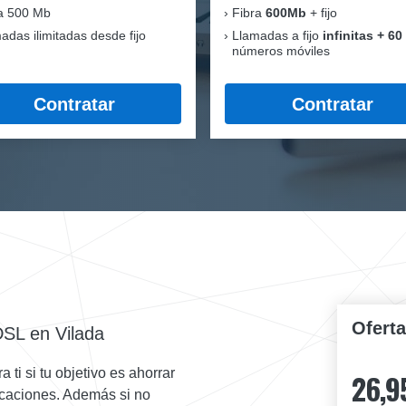
a 500 Mb
Fibra
600Mb
+ fijo
adas ilimitadas desde fijo
Llamadas a fijo
infinitas + 60
números móviles
Contratar
Contratar
Ofert
DSL en Vilada
ti si tu objetivo es ahorrar
26,9
nicaciones. Además si no