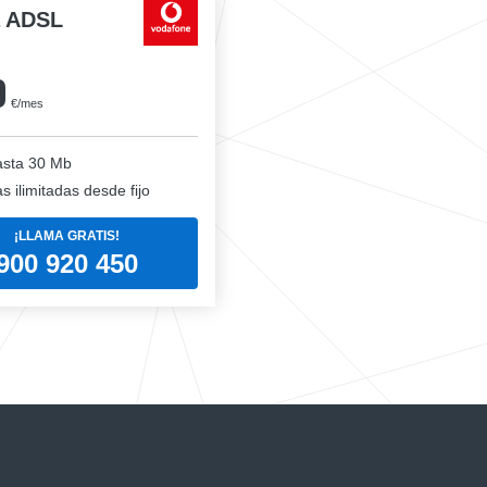
a ADSL
0
€/mes
sta 30 Mb
 ilimitadas desde fijo
¡LLAMA GRATIS!
900 920 450