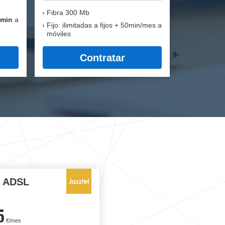
Fibra
300 Mb
 min
a
Fijo: ilimitadas a fijos + 50min/mes a
móviles
Contratar
a ADSL
5
€/mes