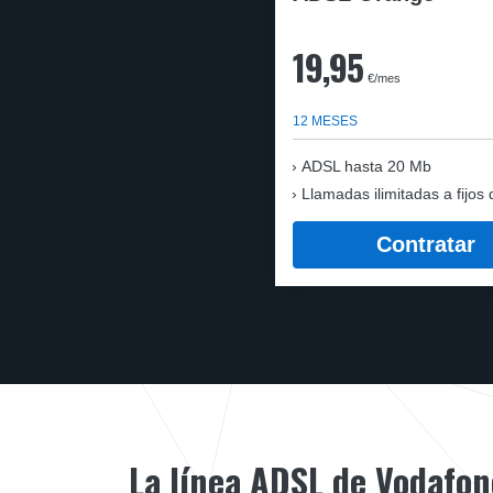
19,95
€/mes
12 MESES
ADSL hasta 20 Mb
Llamadas ilimitadas a fijos 
Contratar
La línea ADSL de Vodafon