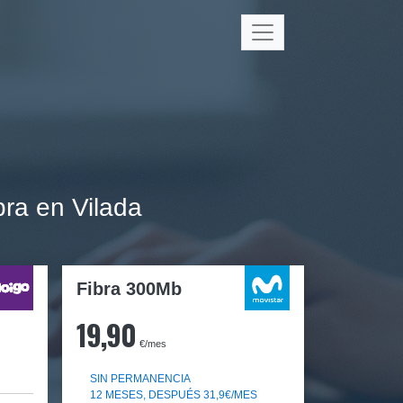
ra en Vilada
Fibra 300Mb
19,90
€/mes
SIN PERMANENCIA
12 MESES, DESPUÉS 31,9€/MES