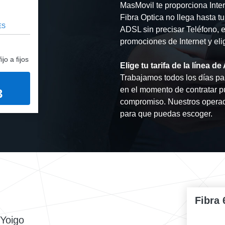
MasMovil te proporciona Inte
Fibra Optica no llega hasta t
ES
ADSL sin precisar Teléfono, es
promociones de Internet y eli
jo a fijos
Elige tu tarifa de la línea 
Trabajamos todos los días par
en el momento de contratar p
3
compromiso. Nuestros operad
para que puedas escoger.
Fibra 
 Yoigo