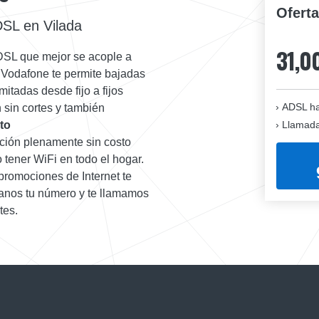
Ofert
DSL en Vilada
31,0
ADSL que mejor se acople a
e Vodafone te permite bajadas
mitadas desde fijo a fijos
ADSL ha
 sin cortes y también
Llamadas
to
ación plenamente sin costo
 tener WiFi en todo el hogar.
promociones de Internet te
janos tu número y te llamamos
tes.