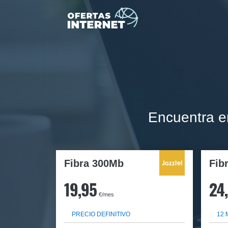
Encuentra e
Fibra 300Mb
Fib
19,95
24
€/mes
PRECIO DEFINITIVO
12 