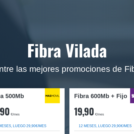
Fibra Vilada
ntre las mejores promociones de Fib
ra
500Mb
Fibra 600Mb + Fijo
,90
19,90
€/mes
€/mes
MESES, LUEGO 29,90€/MES
12 MESES, LUEGO 29,90€/MES