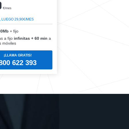
0
€/mes
, LUEGO 29,90€/MES
00Mb
+ fijo
s a fijo
infinitas + 60 min
a
 móviles
¡LLAMA GRATIS!
800 622 393