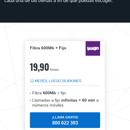
cada una de las ofertas a fin de que puedas escoger.
Fibra 600Mb + Fijo
19,90
€/mes
12 MESES, LUEGO 29,90€/MES
Fibra
600Mb
+ fijo
Llamadas a fijo
infinitas + 60 min
a
números móviles
¡LLAMA GRATIS!
800 622 393