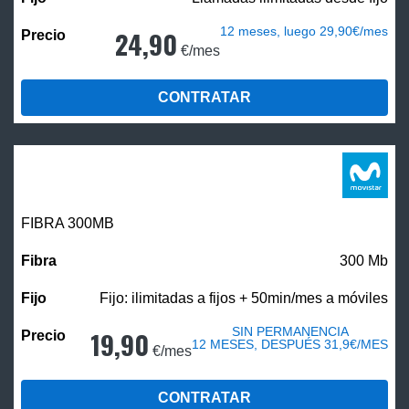
12 meses, luego 29,90€/mes
24,90
€/mes
CONTRATAR
FIBRA 300MB
300 Mb
Fijo: ilimitadas a fijos + 50min/mes a móviles
SIN PERMANENCIA
19,90
12 MESES, DESPUÉS 31,9€/MES
€/mes
CONTRATAR