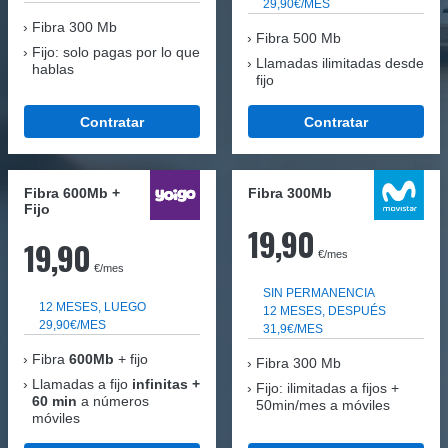
29,90€/MES
Fibra
300 Mb
Fibra 500 Mb
Fijo: solo pagas por lo que
Llamadas ilimitadas desde
hablas
fijo
Contratar
Contratar
Fibra 600Mb +
Fibra 300Mb
Fijo
19,90
19,90
€/mes
€/mes
SIN PERMANENCIA
12 MESES, LUEGO
12 MESES, DESPUÉS
29,90€/MES
31,9€/MES
Fibra
600Mb
+ fijo
Fibra
300 Mb
Llamadas a fijo
infinitas +
Fijo: ilimitadas a fijos +
60 min
a números
50min/mes a móviles
móviles