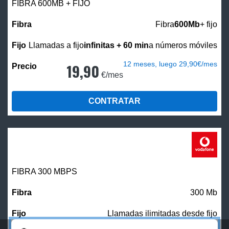
FIBRA 600MB + FIJO
Fibra
600Mb
+ fijo
Llamadas a fijo
infinitas + 60 min
a números móviles
12 meses, luego 29,90€/mes
19,90
€/mes
CONTRATAR
FIBRA 300 MBPS
300 Mb
Llamadas ilimitadas desde fijo