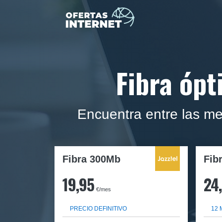
Fibra ópt
Encuentra entre las me
Fibra 300Mb
Fib
19,95
24
€/mes
PRECIO DEFINITIVO
12 