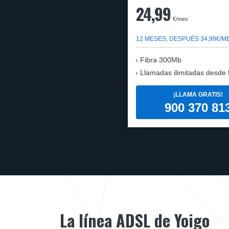
24,99
€/mes
12 MESES, DESPUÉS 34,99€/M
Fibra 300Mb
Llamadas ilimitadas desde fi
¡LLAMA GRATIS!
900 370 81
La línea ADSL de Yoigo