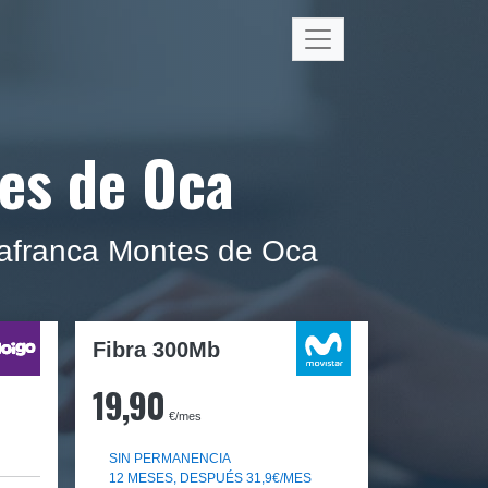
tes de Oca
llafranca Montes de Oca
Fibra 300Mb
19,90
€/mes
SIN PERMANENCIA
12 MESES, DESPUÉS 31,9€/MES