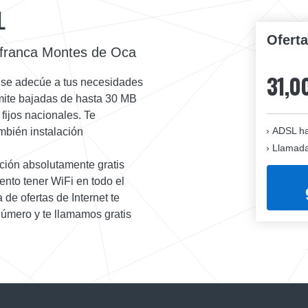
L
Ofert
afranca Montes de Oca
31,0
 se adecúe a tus necesidades
rmite bajadas de hasta 30 MB
 fijos nacionales. Te
ADSL ha
mbién instalación
Llamadas
ación absolutamente gratis
nto tener WiFi en todo el
 de ofertas de Internet te
número y te llamamos gratis