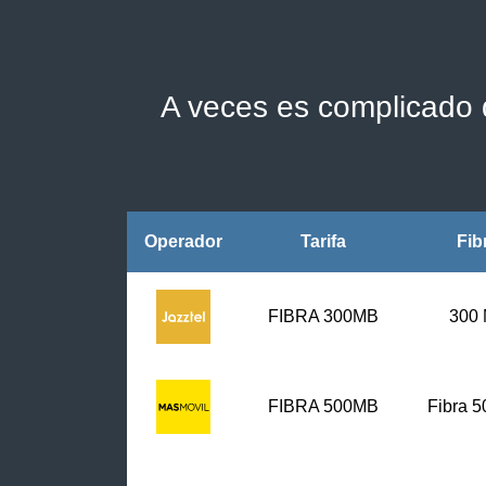
A veces es complicado d
Operador
Tarifa
Fib
FIBRA 300MB
300
FIBRA
500MB
Fibra 