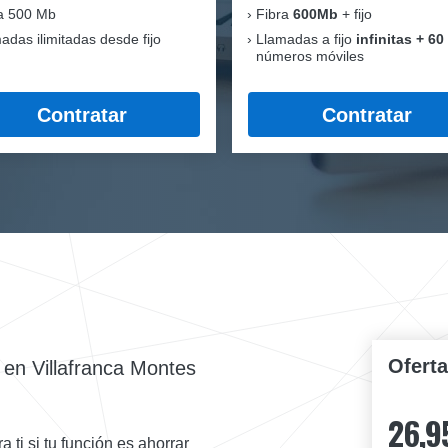
a 500 Mb
Fibra
600Mb
+ fijo
adas ilimitadas desde fijo
Llamadas a fijo
infinitas + 60
números móviles
Contratar
Contratar
Ofert
en Villafranca Montes
26,9
 ti si tu función es ahorrar