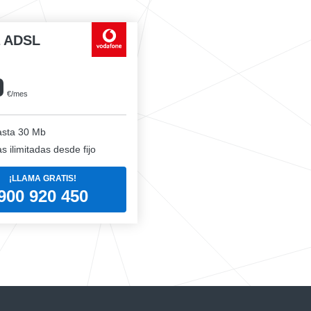
a ADSL
0
€/mes
sta 30 Mb
 ilimitadas desde fijo
¡LLAMA GRATIS!
900 920 450