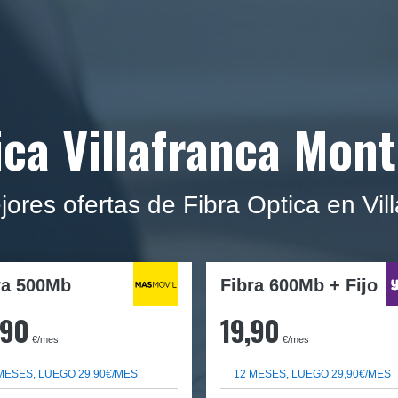
ica Villafranca Mon
jores ofertas de Fibra Optica en Vi
ra
500Mb
Fibra 600Mb + Fijo
,90
19,90
€/mes
€/mes
MESES, LUEGO 29,90€/MES
12 MESES, LUEGO 29,90€/MES