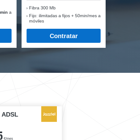
Fibra
300 Mb
 min
a
Fijo: ilimitadas a fijos + 50min/mes a
móviles
Contratar
a ADSL
5
€/mes