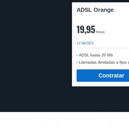
ADSL Orange
19,95
€/mes
12 MESES
ADSL hasta 20 Mb
Llamadas ilimitadas a fijos 
Contratar