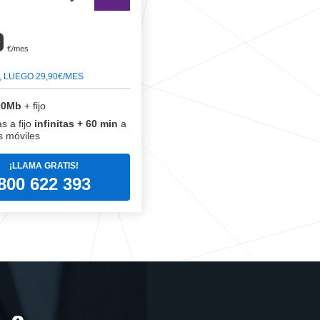
0
€/mes
, LUEGO 29,90€/MES
00Mb
+ fijo
s a fijo
infinitas + 60 min
a
 móviles
¡LLAMA GRATIS!
800 622 393