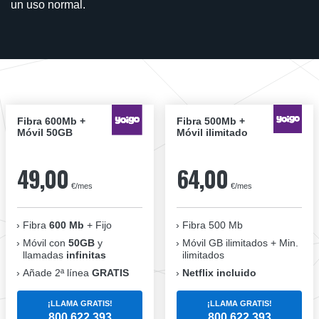
un uso normal.
Fibra 600Mb +
Fibra 500Mb +
Móvil 50GB
Móvil ilimitado
49,00
64,00
€/mes
€/mes
Fibra
600 Mb
+ Fijo
Fibra 500 Mb
Móvil con
50GB
y
Móvil GB ilimitados + Min.
llamadas
infinitas
ilimitados
Añade 2ª línea
GRATIS
Netflix incluido
¡LLAMA GRATIS!
¡LLAMA GRATIS!
800 622 393
800 622 393