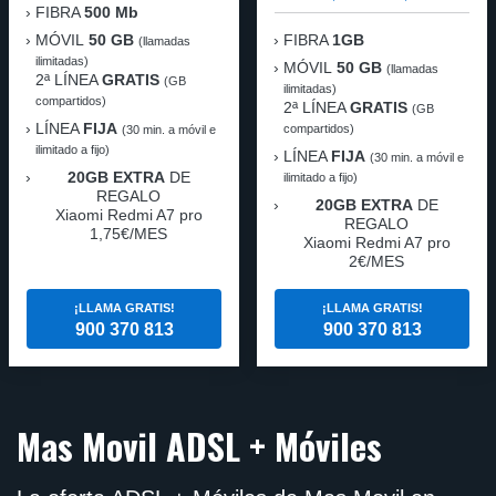
FIBRA
500 Mb
MÓVIL
50 GB
FIBRA
1GB
(llamadas
ilimitadas)
MÓVIL
50 GB
(llamadas
2ª LÍNEA
GRATIS
(GB
ilimitadas)
compartidos)
2ª LÍNEA
GRATIS
(GB
LÍNEA
FIJA
compartidos)
(30 min. a móvil e
ilimitado a fijo)
LÍNEA
FIJA
(30 min. a móvil e
20GB EXTRA
DE
ilimitado a fijo)
REGALO
20GB EXTRA
DE
Xiaomi Redmi A7 pro
REGALO
1,75€/MES
Xiaomi Redmi A7 pro
2€/MES
¡LLAMA GRATIS!
¡LLAMA GRATIS!
900 370 813
900 370 813
Mas Movil ADSL + Móviles