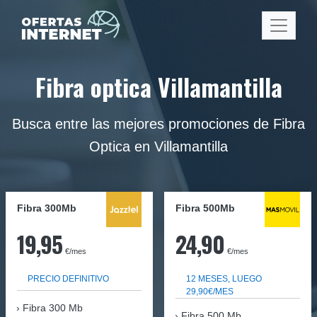
Fibra optica Villamantilla
Busca entre las mejores promociones de Fibra
Optica en Villamantilla
Fibra 300Mb
Fibra
500Mb
19,95
24,90
€/mes
€/mes
PRECIO DEFINITIVO
12 MESES, LUEGO
29,90€/MES
Fibra
300 Mb
Fibra 500 Mb