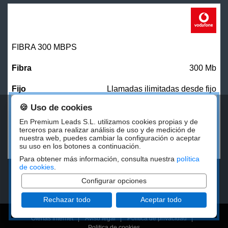
FIBRA 300 MBPS
300 Mb
Llamadas ilimitadas desde fijo
🍪 Uso de cookies
27,00
€/mes
En Premium Leads S.L. utilizamos cookies propias y de
terceros para realizar análisis de uso y de medición de
nuestra web, puedes cambiar la configuración o aceptar
CONTRATAR
su uso en los botones a continuación.
Para obtener más información, consulta nuestra
política
de cookies
.
Configurar opciones
Rechazar todo
Aceptar todo
Ofertas Internet
|
Aviso legal
|
Politica de privacidad
|
Politica de cookies