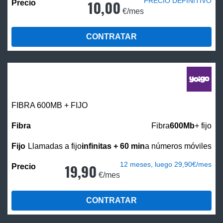
PRECIO DEFINITIVO
10,00
€/mes
CONTRATAR
FIBRA 600MB + FIJO
Fibra
600Mb
+ fijo
Llamadas a fijo
infinitas + 60 min
a números móviles
12 meses, luego 29,90€/mes
19,90
€/mes
CONTRATAR