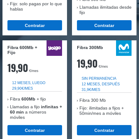
Fijo: solo pagas por lo que
Llamadas ilimitadas desde
hablas
fijo
Contratar
Contratar
Fibra 600Mb +
Fibra 300Mb
Fijo
19,90
19,90
€/mes
€/mes
SIN PERMANENCIA
12 MESES, LUEGO
12 MESES, DESPUÉS
29,90€/MES
31,9€/MES
Fibra
600Mb
+ fijo
Fibra
300 Mb
Llamadas a fijo
infinitas +
Fijo: ilimitadas a fijos +
60 min
a números
50min/mes a móviles
móviles
Contratar
Contratar