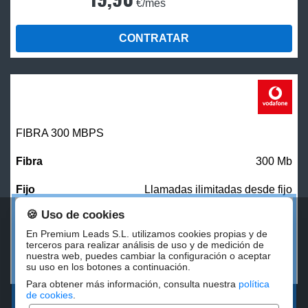
€/mes
CONTRATAR
FIBRA 300 MBPS
300 Mb
Llamadas ilimitadas desde fijo
🍪 Uso de cookies
27,00
€/mes
En Premium Leads S.L. utilizamos cookies propias y de
terceros para realizar análisis de uso y de medición de
nuestra web, puedes cambiar la configuración o aceptar
CONTRATAR
su uso en los botones a continuación.
Para obtener más información, consulta nuestra
política
de cookies
.