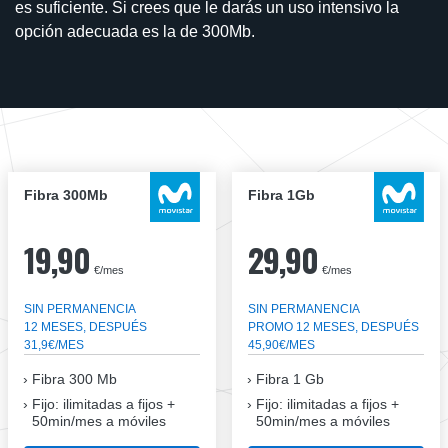
es suficiente. Si crees que le darás un uso intensivo la
opción adecuada es la de 300Mb.
Fibra 300Mb
Fibra 1Gb
19,90
29,90
€/mes
€/mes
SIN PERMANENCIA
SIN PERMANENCIA
12 MESES, DESPUÉS
PROMO 12 MESES, DESPUÉS
31,9€/MES
45,90€/MES
Fibra
300 Mb
Fibra
1 Gb
Fijo: ilimitadas a fijos +
Fijo: ilimitadas a fijos +
50min/mes a móviles
50min/mes a móviles