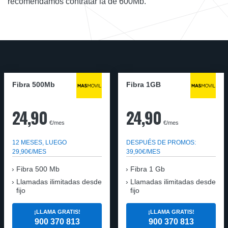
recomendamos contratar la de 600Mb.
Fibra 500Mb
Fibra 1GB
24,90
24,90
€/mes
€/mes
12 MESES, LUEGO
DESPUÉS DE PROMOS:
29,90€/MES
39,90€/MES
Fibra 500 Mb
Fibra 1 Gb
Llamadas ilimitadas desde
Llamadas ilimitadas desde
fijo
fijo
¡LLAMA GRATIS!
¡LLAMA GRATIS!
900 370 813
900 370 813