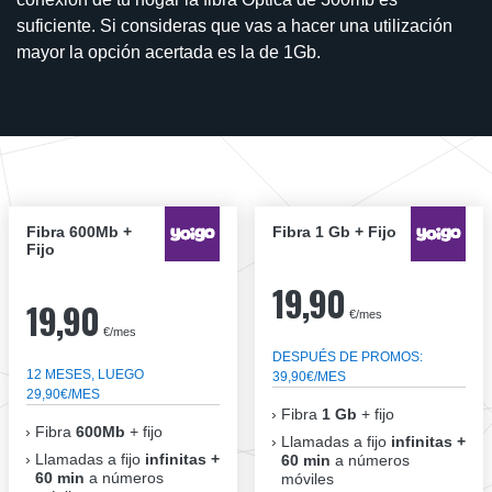
suficiente. Si consideras que vas a hacer una utilización
mayor la opción acertada es la de 1Gb.
Fibra 600Mb +
Fibra 1 Gb + Fijo
Fijo
19,90
19,90
€/mes
€/mes
DESPUÉS DE PROMOS:
12 MESES, LUEGO
39,90€/MES
29,90€/MES
Fibra
1 Gb
+ fijo
Fibra
600Mb
+ fijo
Llamadas a fijo
infinitas +
Llamadas a fijo
infinitas +
60 min
a números
60 min
a números
móviles