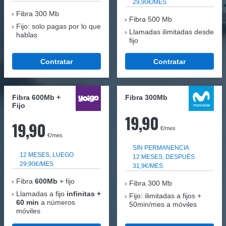
29,90€/MES
Fibra
300 Mb
Fibra 500 Mb
Fijo: solo pagas por lo que
Llamadas ilimitadas desde
hablas
fijo
Contratar
Contratar
Fibra 600Mb +
Fibra 300Mb
Fijo
19,90
19,90
€/mes
€/mes
SIN PERMANENCIA
12 MESES, LUEGO
12 MESES, DESPUÉS
29,90€/MES
31,9€/MES
Fibra
600Mb
+ fijo
Fibra
300 Mb
Llamadas a fijo
infinitas +
Fijo: ilimitadas a fijos +
60 min
a números
50min/mes a móviles
móviles