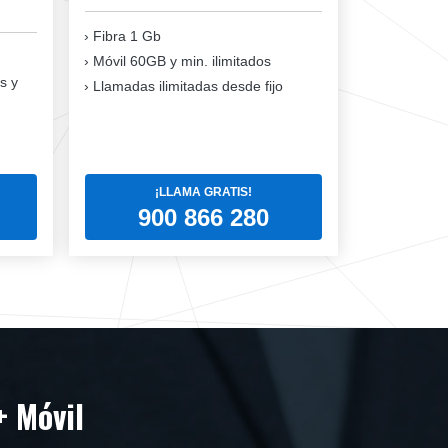
Fibra 1 Gb
Móvil 60GB y min. ilimitados
s y
Llamadas ilimitadas desde fijo
¡LLAMA GRATIS!
900 866 280
+ Móvil