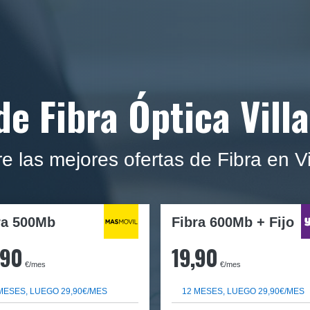
de Fibra Óptica Vill
e las mejores ofertas de Fibra en Vi
ra
500Mb
Fibra 600Mb + Fijo
,90
19,90
€/mes
€/mes
MESES, LUEGO 29,90€/MES
12 MESES, LUEGO 29,90€/MES