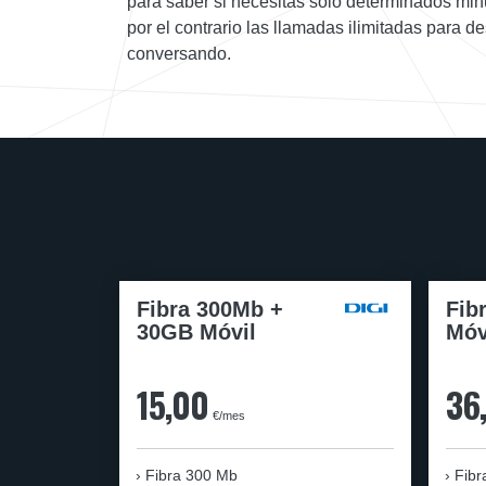
para saber si necesitas solo determinados minu
por el contrario las llamadas ilimitadas para 
conversando.
Fibra 300Mb +
Fib
30GB Móvil
Móv
15,00
36
€/mes
Fibra
300 Mb
Fibr