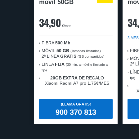
móvil 50GB
móv
34,90
34
€/mes
3 MES
FIBRA
500 Mb
MÓVIL
50 GB
FIB
(llamadas ilimitadas)
2ª LÍNEA
GRATIS
(GB compartidos)
MÓV
2ª 
LÍNEA
FIJA
(30 min. a móvil e ilimitado a
fijo)
LÍN
20GB EXTRA
DE REGALO
fijo)
Xiaomi Redmi A7 pro 1,75€/MES
X
¡LLAMA GRATIS!
900 370 813