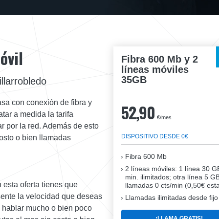
óvil
Fibra 600 Mb y 2
líneas móviles
35GB
llarrobledo
asa con conexión de fibra y
52,90
tar a medida la tarifa
€/mes
r por la red. Además de esto
DISPOSITIVO DESDE 0€
costo o bien llamadas
Fibra
600 Mb
2 líneas móviles
: 1 línea 30 G
min. ilimitados; otra línea 5 G
 esta oferta tienes que
llamadas 0 cts/min (0,50€ esta
esente la velocidad que deseas
Llamadas ilimitadas desde fijo
as hablar mucho o bien poco
¡LLAMA GRATIS!