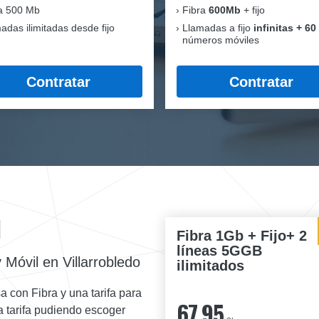
a 500 Mb
Fibra
600Mb
+ fijo
adas ilimitadas desde fijo
Llamadas a fijo
infinitas + 60
números móviles
Contratar
Contratar
l
Fibra 1Gb + Fijo+ 2
líneas 5GGB
 Móvil en Villarrobledo
ilimitados
a con Fibra y una tarifa para
67,95
a tarifa pudiendo escoger