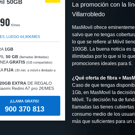
il 50GB
La promoción con la lí
Villarrobledo
,90
€/mes
MasMovil ofrece eminentemente
salvo que no tengas cobertur
ES, LUEGO 44,90€/MES
lo que se refiere al Móvil tie
100GB. La buena noticia es q
RA
1GB
illimitadas por lo que si lo 
IL
50 GB
(llamadas ilimitadas)
LÍNEA
GRATIS
(GB compartidos)
promociones ideales para tí.
EA
FIJA
(30 min. a móvil e ilimitado a
¿Qué oferta de fibra + Mas
20GB EXTRA
DE REGALO
Caso de que tengas disponibi
iaomi Redmi A7 pro 2€/MES
1Gb, en MasMovil la decisión
Móvil. Tu decisión ha de fun
¡LLAMA GRATIS!
llamadas las tienes cubiertas
900 370 813
consumo medio de los usuario
más que suficientes para un 