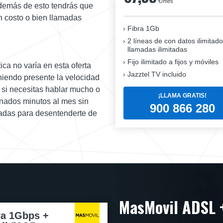
€/mes
demás de esto tendrás que
n costo o bien llamadas
Fibra 1Gb
2 líneas de con datos ilimitado
llamadas ilimitadas
Fijo ilimitado a fijos y móviles
ica no varía en esta oferta
Jazztel TV incluido
eniendo presente la velocidad
 si necesitas hablar mucho o
¡LLAMA GRATIS!
inados minutos al mes sin
900 866 280
itadas para desentenderte de
MasMovil ADSL 
ra 1Gbps +