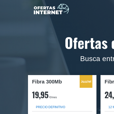
Ofertas 
Busca entr
Fibra 300Mb
Fib
19,95
24
€/mes
PRECIO DEFINITIVO
12 