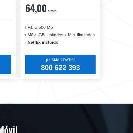
64,00
€/mes
Fibra 500 Mb
Móvil GB ilimitados + Min. ilimitados
Netflix incluido
¡LLAMA GRATIS!
800 622 393
Móvil