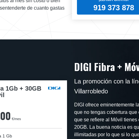
tos al mes sin costo o bien
919 373 878
desentenderte de cuanto gastas
DIGI Fibra + Móv
La promoción con la lí
ra 1Gb + 30GB
Villarrobledo
il
DIGI ofrece eminentemente la 
,00
que no tengas cobertura que 
€/mes
que se refiere al Móvil tienes
20GB. La buena noticia es qu
illimitadas por lo que si lo 
a
1 Gb