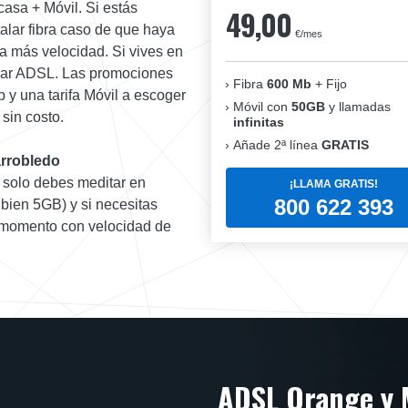
casa + Móvil. Si estás
49,00
lar fibra caso de que haya
€/mes
a más velocidad. Si vives en
talar ADSL. Las promociones
Fibra
600 Mb
+ Fijo
 y una tarifa Móvil a escoger
Móvil con
50GB
y llamadas
sin costo.
infinitas
Añade 2ª línea
GRATIS
arrobledo
s solo debes meditar en
¡LLAMA GRATIS!
800 622 393
 bien 5GB) y si necesitas
do momento con velocidad de
ADSL Orange y 