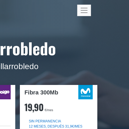
arrobledo
llarrobledo
Fibra 300Mb
19,90
€/mes
SIN PERMANENCIA
12 MESES, DESPUÉS 31,9€/MES