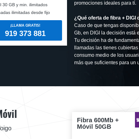
promociones ideales para tí.
l
30 GB y min. ilimitados
adas ilimitadas desde fijo
¿Qué oferta de fibra + DIGI
Caso de que tengas disponibi
¡LLAMA GRATIS!
919 373 881
Gb, en DIGI la decisión está 
Tu decisión ha de fundamenta
llamadas las tienes cubiertas
consumo medio de los usuario
más que suficientes para un 
Móvil
Fibra 600Mb +
Móvil 50GB
Yoigo