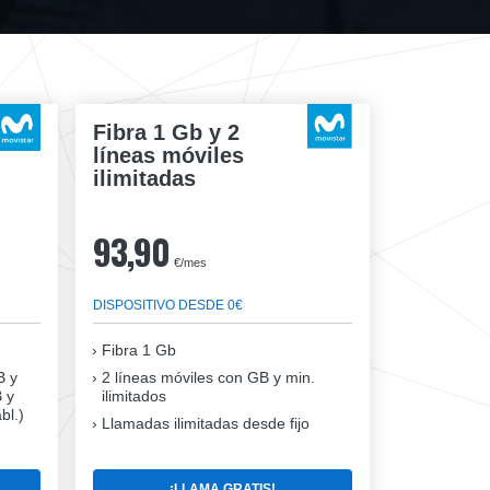
Fibra 1 Gb y 2
líneas móviles
ilimitadas
93,90
€/mes
DISPOSITIVO DESDE 0€
Fibra
1 Gb
B y
2 líneas móviles
con GB y min.
B y
ilimitados
bl.)
Llamadas ilimitadas desde fijo
¡LLAMA GRATIS!