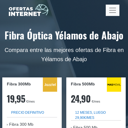
Fibra Óptica Yélamos de Abajo
Compara entre las mejores ofertas de Fibra en
Yélamos de Abajo
Fibra 300Mb
Fibra
500Mb
19,95
24,90
€/mes
€/mes
PRECIO DEFINITIVO
12 MESES, LUEGO
29,90€/MES
Fibra
300 Mb
Fibra 500 Mb