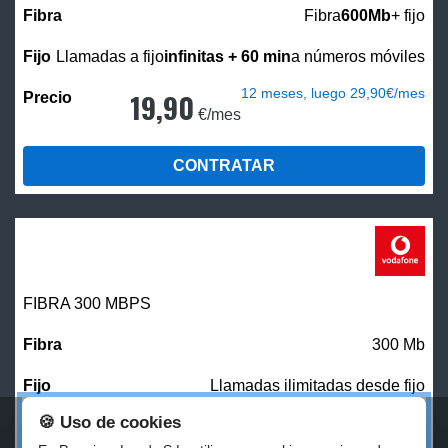
Fibra
600Mb
+ fijo
Llamadas a fijo
infinitas + 60 min
a números móviles
12 meses, luego 29,90€/mes
19,90
€/mes
CONTRATAR
FIBRA 300 MBPS
300 Mb
Llamadas ilimitadas desde fijo
🍪 Uso de cookies
27,00
€/mes