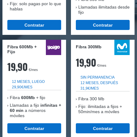
Fijo: solo pagas por lo que
Llamadas ilimitadas desde
hablas
fijo
Contratar
Contratar
Fibra 600Mb +
Fibra 300Mb
Fijo
19,90
19,90
€/mes
€/mes
SIN PERMANENCIA
12 MESES, LUEGO
12 MESES, DESPUÉS
29,90€/MES
31,9€/MES
Fibra
600Mb
+ fijo
Fibra
300 Mb
Llamadas a fijo
infinitas +
Fijo: ilimitadas a fijos +
60 min
a números
50min/mes a móviles
móviles
Contratar
Contratar